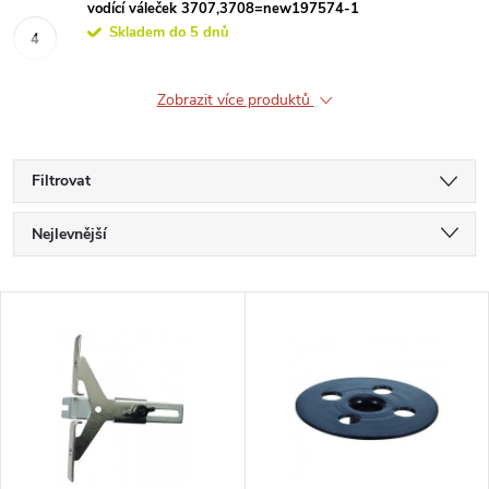
vodící váleček 3707,3708=new197574-1
Skladem do 5 dnů
Zobrazit více produktů
Filtrovat
Ř
Nejlevnější
a
Nejdražší
V
Nejprodávanější
z
ý
Abecedně
e
p
n
i