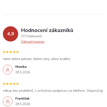
y
v
ý
p
Hodnocení zákazníků
4,9
373 hodnocení
i
Zobrazit recenze
s
u
velmi dobre jednani, dobre ceny, zbozi kvalitni
Monika
28.5.2026
nákup bez problémů, s ochotnou podporou na telefonu. Doporučuji
František
28.5.2026