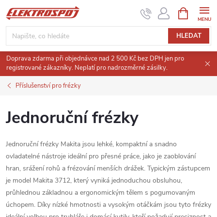
Přejít
NÁKUPNÍ
KOŠÍK
na
obsah
HLEDAT
Doprava zdarma při objednávce nad 2 500 Kč bez DPH jen pro
registrované zákazníky. Neplatí pro nadrozměrné zásilky.
Příslušenství pro frézky
Jednoruční frézky
Jednoruční frézky Makita jsou lehké, kompaktní a snadno
ovladatelné nástroje ideální pro přesné práce, jako je zaoblování
hran, srážení rohů a frézování menších drážek. Typickým zástupcem
je model Makita 3712, který vyniká jednoduchou obsluhou,
průhlednou základnou a ergonomickým tělem s pogumovaným
úchopem. Díky nízké hmotnosti a vysokým otáčkám jsou tyto frézky
ideální volbou pro truhláře i domácí kutily, kteří požadují preciznost a