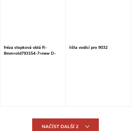
fréza stopková oblá R-
lišta vodící pro 9032
8mm=old793154-7=new D-
68579
O
NAČÍST DALŠÍ 2