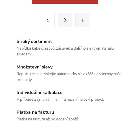
v
l
S
1
2
t
á
r
d
á
Široký sortiment
a
n
Nabídka kabelů, jističů, zásuvek a dalšího elektromateriálu
skladem.
k
c
o
Množstevní slevy
í
v
Registrujte se a získejte automaticky slevu 3% na všechny naše
produkty.
á
p
n
Individuální kalkulace
r
í
V případě zájmu vám na míru naceníme celý projekt.
v
Platba na fakturu
k
Platba na fakturu až po dodání zboží.