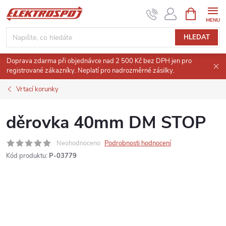
Přejít
NÁKUPNÍ
KOŠÍK
na
obsah
HLEDAT
Doprava zdarma při objednávce nad 2 500 Kč bez DPH jen pro
registrované zákazníky. Neplatí pro nadrozměrné zásilky.
Vrtací korunky
děrovka 40mm DM STOP
Neohodnoceno
Podrobnosti hodnocení
Kód produktu:
P-03779