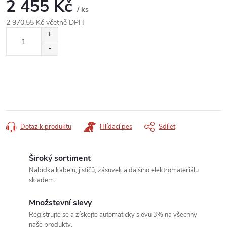
2 455 Kč
/ ks
2 970,55 Kč včetně DPH
Měrná
cena:
Dotaz k produktu
Hlídací pes
Sdílet
Široký sortiment
Nabídka kabelů, jističů, zásuvek a dalšího elektromateriálu
skladem.
Množstevní slevy
Registrujte se a získejte automaticky slevu 3% na všechny
naše produkty.