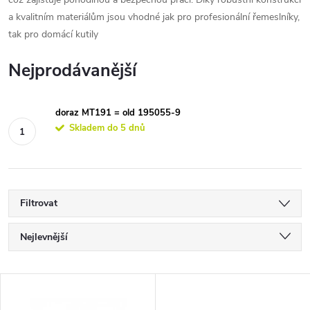
a kvalitním materiálům jsou vhodné jak pro profesionální řemeslníky,
tak pro domácí kutily
Nejprodávanější
doraz MT191 = old 195055-9
Skladem do 5 dnů
Filtrovat
Ř
Nejlevnější
a
Nejdražší
V
Nejprodávanější
z