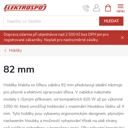
Přejít
NÁKUPNÍ
KOŠÍK
na
obsah
HLEDAT
Doprava zdarma při objednávce nad 2 500 Kč bez DPH jen pro
registrované zákazníky. Neplatí pro nadrozměrné zásilky.
Hoblíky
82 mm
Hoblíky Makita se šířkou záběru 82 mm představují ideální nástroje
pro přesné a efektivní opracování dřeva.
V nabídce naleznete
modely s různým příkonem, od kompaktních 620 W až po výkonné
1050 W, které umožňují hoblování s maximální hloubkou úběru až 4
mm.
Tyto hoblíky jsou vybaveny ergonomickým designem, plynulým
nastavením hloubky a možností vyhazování třísek na obě strany,
což zajišťuje pohodlnou a bezpečnou práci.
Díky robustní konstrukci