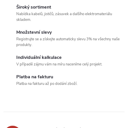
k
v
Široký sortiment
t
Nabídka kabelů, jističů, zásuvek a dalšího elektromateriálu
t
l
skladem.
ů
á
ů
Množstevní slevy
Registrujte se a získejte automaticky slevu 3% na všechny naše
d
produkty.
a
Individuální kalkulace
c
V případě zájmu vám na míru naceníme celý projekt.
í
Platba na fakturu
Platba na fakturu až po dodání zboží.
p
r
v
k