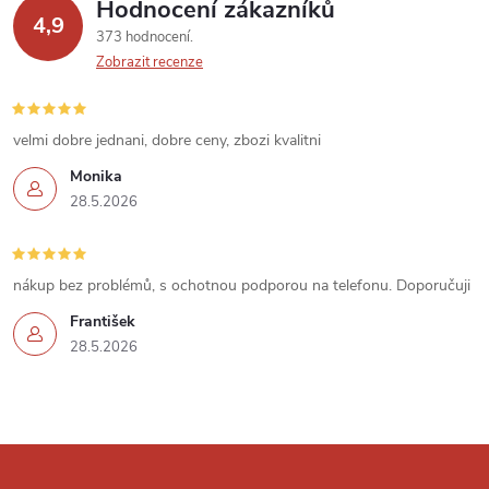
Hodnocení zákazníků
y
4,9
373 hodnocení
v
Zobrazit recenze
ý
velmi dobre jednani, dobre ceny, zbozi kvalitni
p
Monika
i
28.5.2026
s
u
nákup bez problémů, s ochotnou podporou na telefonu. Doporučuji
František
28.5.2026
Z