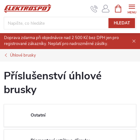
Přejít
NÁKUPNÍ
KOŠÍK
na
obsah
HLEDAT
Doprava zdarma při objednávce nad 2 500 Kč bez DPH jen pro
registrované zákazníky. Neplatí pro nadrozměrné zásilky.
Úhlové brusky
Příslušenství úhlové
brusky
Ostatní