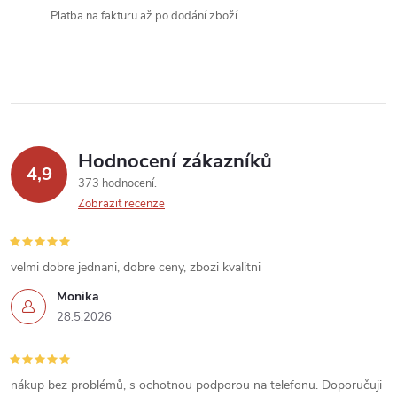
k
Platba na fakturu až po dodání zboží.
y
v
ý
p
Hodnocení zákazníků
4,9
373 hodnocení
i
Zobrazit recenze
s
u
velmi dobre jednani, dobre ceny, zbozi kvalitni
Monika
28.5.2026
nákup bez problémů, s ochotnou podporou na telefonu. Doporučuji