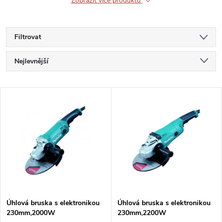
Zobrazit více produktů
Filtrovat
Ř
Nejlevnější
a
Nejdražší
V
Nejprodávanější
z
ý
Abecedně
e
p
n
i
í
s
p
Úhlová bruska s elektronikou
Úhlová bruska s elektronikou
230mm,2000W
230mm,2200W