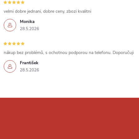
ý
velmi dobre jednani, dobre ceny, zbozi kvalitni
p
Monika
i
28.5.2026
s
u
nákup bez problémů, s ochotnou podporou na telefonu. Doporučuji
František
28.5.2026
Z
á
p