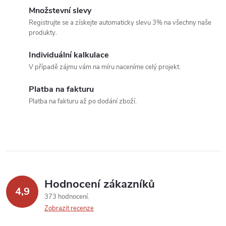
á
Množstevní slevy
Registrujte se a získejte automaticky slevu 3% na všechny naše
d
produkty.
a
Individuální kalkulace
c
V případě zájmu vám na míru naceníme celý projekt.
í
Platba na fakturu
Platba na fakturu až po dodání zboží.
p
r
v
k
Hodnocení zákazníků
y
4,9
373 hodnocení
v
Zobrazit recenze