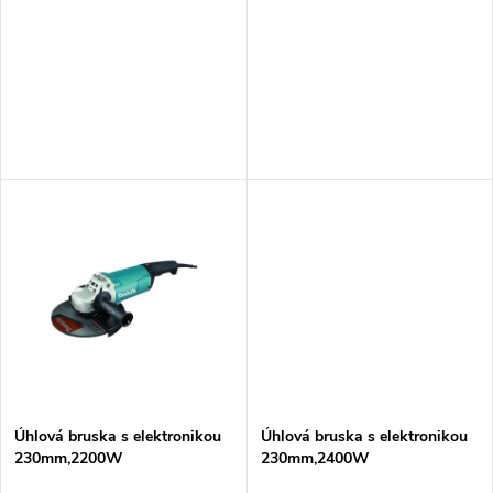
p
r
r
o
o
d
d
u
u
k
k
t
t
ů
ů
Úhlová bruska s elektronikou
Úhlová bruska s elektronikou
230mm,2200W
230mm,2400W