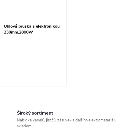
Úhlová bruska s elektronikou
230mm,2800W
O
v
Široký sortiment
Nabídka kabelů, jističů, zásuvek a dalšího elektromateriálu
l
skladem.