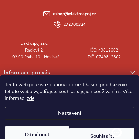
a
eshop
@
elektrospoj.cz
t
272700324
í
Informace pro vás
Tento web používá soubory cookie. Dalším procházením
tohoto webu vyjadřujete souhlas s jejich používáním.. Více
informací
zde
.
Nastavení
Copyright 2026
Elektrospoj s.r.o.
. Všechna práva vyhrazena.
Odmítnout
Souhlasím