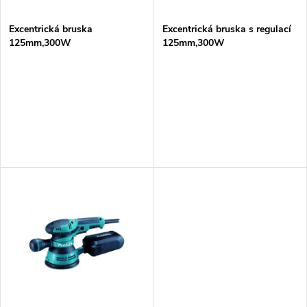
í
s
p
Excentrická bruska
Excentrická bruska s regulací
125mm,300W
125mm,300W
p
r
r
o
o
d
d
u
u
k
k
t
t
ů
ů