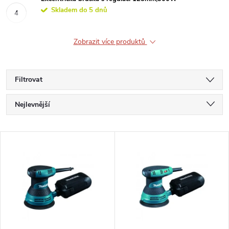
Skladem do 5 dnů
Zobrazit více produktů
Filtrovat
Ř
Nejlevnější
a
Nejdražší
V
Nejprodávanější
z
ý
Abecedně
e
p
n
i