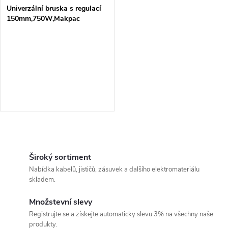
Univerzální bruska s regulací
150mm,750W,Makpac
O
v
Široký sortiment
Nabídka kabelů, jističů, zásuvek a dalšího elektromateriálu
l
skladem.
á
Množstevní slevy
Registrujte se a získejte automaticky slevu 3% na všechny naše
d
produkty.