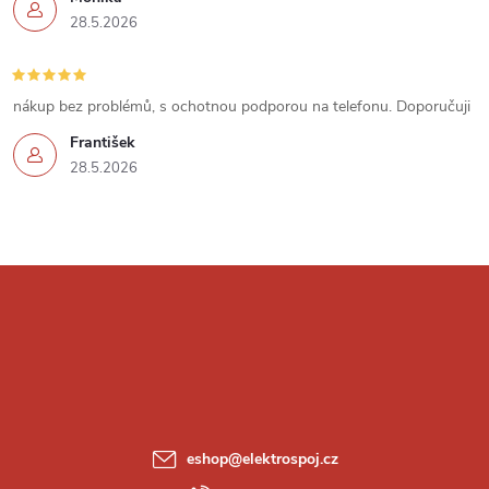
i
28.5.2026
s
u
nákup bez problémů, s ochotnou podporou na telefonu. Doporučuji
František
28.5.2026
Z
á
p
a
eshop
@
elektrospoj.cz