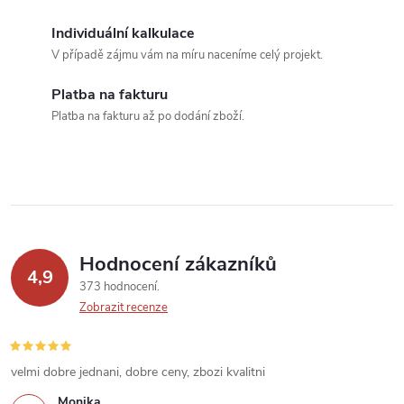
a
Individuální kalkulace
c
V případě zájmu vám na míru naceníme celý projekt.
í
Platba na fakturu
Platba na fakturu až po dodání zboží.
p
r
v
k
Hodnocení zákazníků
y
4,9
373 hodnocení
v
Zobrazit recenze
ý
velmi dobre jednani, dobre ceny, zbozi kvalitni
p
Monika