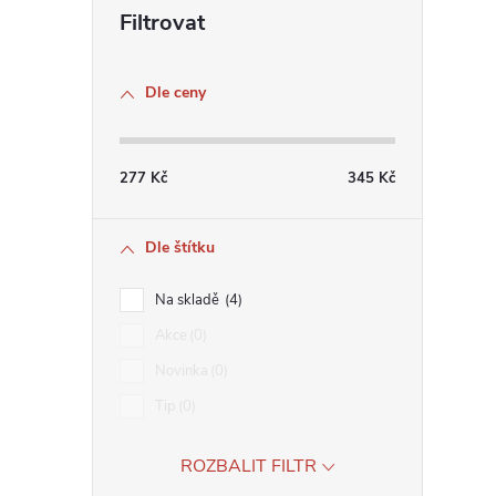
Dle ceny
277
Kč
345
Kč
Dle štítku
Na skladě
4
Akce
0
Novinka
0
Tip
0
ROZBALIT FILTR