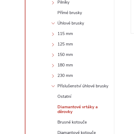
Pilníky
Přímé brusky
Úhlové brusky
115 mm
125 mm
150 mm
180 mm
230 mm
l
Příslušenství úhlové brusky
Ostatní
Diamantové vrtáky a
děrovky
Brusné kotouče
Diamantové kotouče