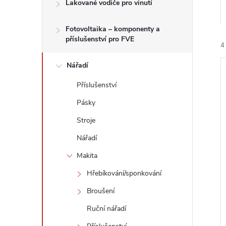
n
Lakované vodiče pro vinutí
e
Fotovoltaika – komponenty a
příslušenství pro FVE
4
l
Nářadí
Příslušenství
Pásky
Stroje
í
i
Nářadí
Makita
Hřebíkování/sponkování
Broušení
Ruční nářadí