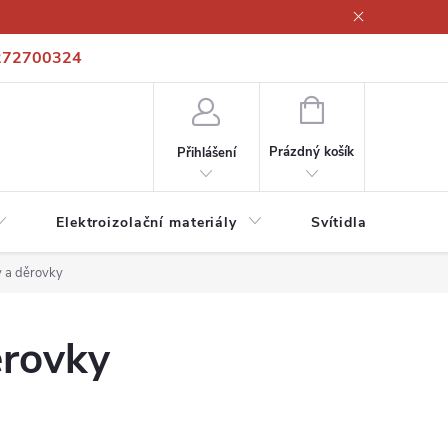
272700324
í podmínky
Podmínky ochrany osobních údajů
Kontakty
NÁKUPNÍ
KOŠÍK
Prázdný košík
Přihlášení
Elektroizolační materiály
Svítidla a zdroje
 a děrovky
ěrovky