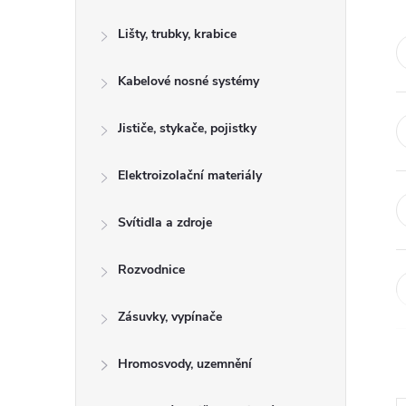
s
Lišty, trubky, krabice
t
Kabelové nosné systémy
r
a
Jističe, stykače, pojistky
n
Elektroizolační materiály
n
Svítidla a zdroje
í
Rozvodnice
p
Zásuvky, vypínače
a
Hromosvody, uzemnění