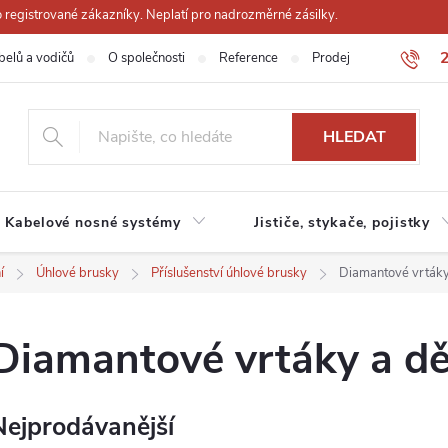
registrované zákazníky. Neplatí pro nadrozměrné zásilky.
belů a vodičů
O společnosti
Reference
Prodejna
Obchodn
HLEDAT
Kabelové nosné systémy
Jističe, stykače, pojistky
í
Úhlové brusky
Příslušenství úhlové brusky
Diamantové vrtáky
Diamantové vrtáky a d
Nejprodávanější