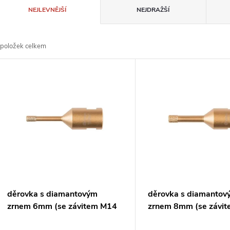
Ř
NEJLEVNĚJŠÍ
NEJDRAŽŠÍ
a
položek celkem
z
V
e
ý
n
p
p
s
r
p
děrovka s diamantovým
děrovka s diamantov
o
zrnem 6mm (se závitem M14
zrnem 8mm (se závi
r
pro úhlovou brusku)=oldD-
pro úhlovou brusku)=