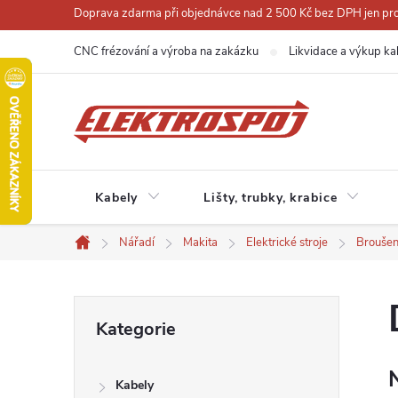
Přejít
Doprava zdarma při objednávce nad 2 500 Kč bez DPH jen pro 
na
CNC frézování a výroba na zakázku
Likvidace a výkup ka
obsah
Kabely
Lišty, trubky, krabice
Nářadí
Makita
Elektrické stroje
Broušen
Domů
P
Přeskočit
Kategorie
kategorie
o
Kabely