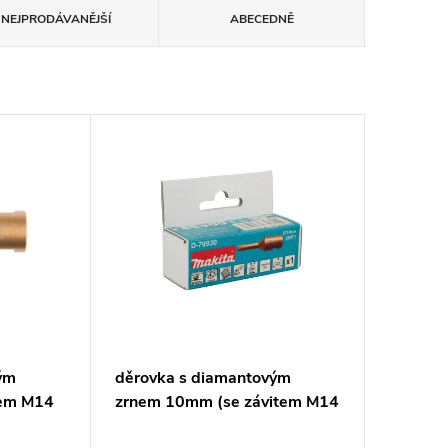
NEJPRODÁVANĚJŠÍ
ABECEDNĚ
ým
děrovka s diamantovým
tem M14
zrnem 10mm (se závitem M14
old D-
pro úhlovou brusku)=old D-