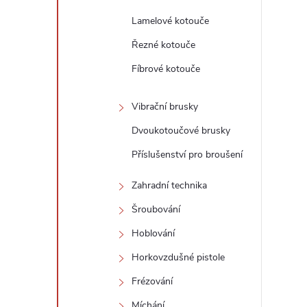
í
Lamelové kotouče
Řezné kotouče
r
Fíbrové kotouče
Vibrační brusky
Dvoukotoučové brusky
Příslušenství pro broušení
Zahradní technika
Šroubování
Hoblování
i
Horkovzdušné pistole
Frézování
Míchání