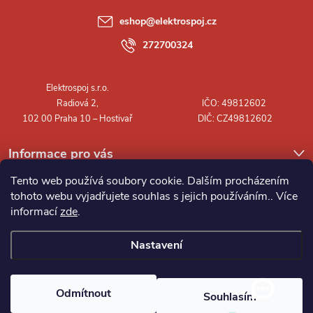
a
eshop
@
elektrospoj.cz
t
272700324
í
Informace pro vás
Tento web používá soubory cookie. Dalším procházením
tohoto webu vyjadřujete souhlas s jejich používáním.. Více
informací
zde
.
Nastavení
Copyright 2026
Elektrospoj s.r.o.
. Všechna práva vyhrazena.
Odmítnout
Souhlasím
Vytvořil Shoptet