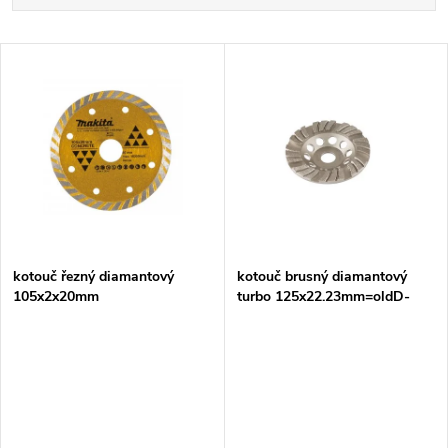
a
Nejdražší
V
Nejprodávanější
z
ý
Abecedně
e
p
n
i
í
s
p
kotouč řezný diamantový
kotouč brusný diamantový
105x2x20mm
turbo 125x22.23mm=oldD-
p
66721
r
r
o
o
d