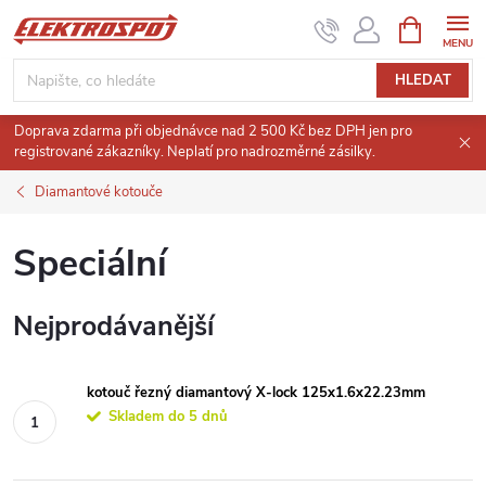
Přejít
NÁKUPNÍ
KOŠÍK
na
obsah
HLEDAT
Doprava zdarma při objednávce nad 2 500 Kč bez DPH jen pro
registrované zákazníky. Neplatí pro nadrozměrné zásilky.
Diamantové kotouče
Speciální
Nejprodávanější
kotouč řezný diamantový X-lock 125x1.6x22.23mm
Skladem do 5 dnů