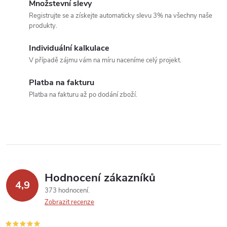
o
Množstevní slevy
í
v
Registrujte se a získejte automaticky slevu 3% na všechny naše
produkty.
á
p
n
Individuální kalkulace
r
í
V případě zájmu vám na míru naceníme celý projekt.
v
Platba na fakturu
k
Platba na fakturu až po dodání zboží.
y
v
ý
p
Hodnocení zákazníků
4,9
373 hodnocení
i
Zobrazit recenze
s