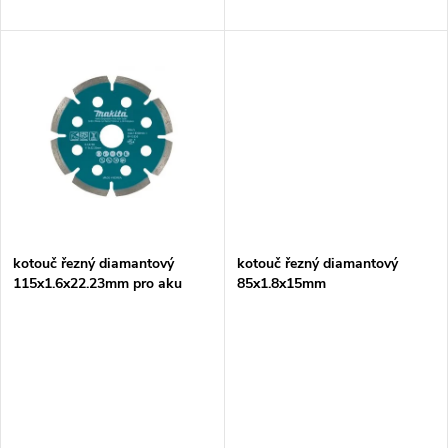
d
u
u
k
k
t
t
ů
ů
kotouč řezný diamantový
kotouč řezný diamantový
115x1.6x22.23mm pro aku
85x1.8x15mm
úhlové brusky=new E-30097