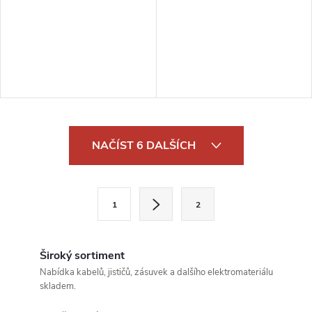
O
NAČÍST 6 DALŠÍCH
v
l
S
1
2
t
á
r
d
á
Široký sortiment
a
n
Nabídka kabelů, jističů, zásuvek a dalšího elektromateriálu
skladem.
k
c