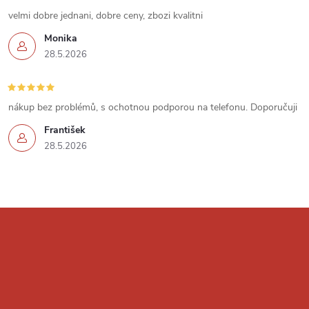
u
velmi dobre jednani, dobre ceny, zbozi kvalitni
Monika
28.5.2026
nákup bez problémů, s ochotnou podporou na telefonu. Doporučuji
František
28.5.2026
Z
á
p