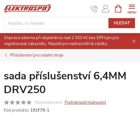
Přejít
NÁKUPNÍ
KOŠÍK
na
obsah
HLEDAT
Doprava zdarma při objednávce nad 2 500 Kč bez DPH jen pro
registrované zákazníky. Neplatí pro nadrozměrné zásilky.
Přislušenství pro ostatní stroje
sada příslušenství 6,4MM
DRV250
Neohodnoceno
Podrobnosti hodnocení
Kód produktu:
191F78-1