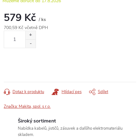
17.8.2026
579 Kč
/ ks
700,59 Kč včetně DPH
Měrná
cena:
Dotaz k produktu
Hlídací pes
Sdílet
Značka:
Makita, spol. s r.o.
Široký sortiment
Nabídka kabelů, jističů, zásuvek a dalšího elektromateriálu
skladem.