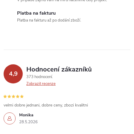
c
í
Platba na fakturu
Platba na fakturu až po dodání zboží.
p
r
v
k
Hodnocení zákazníků
y
4,9
373 hodnocení
v
Zobrazit recenze
ý
velmi dobre jednani, dobre ceny, zbozi kvalitni
p
Monika
i
28.5.2026