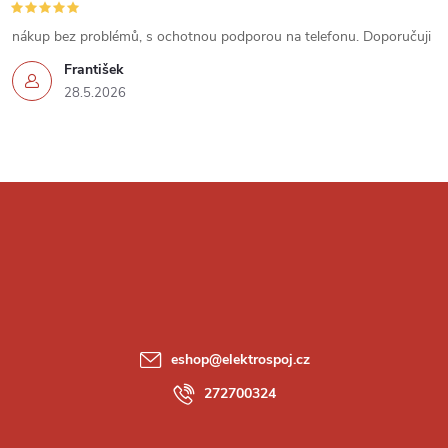
s
u
nákup bez problémů, s ochotnou podporou na telefonu. Doporučuji
František
28.5.2026
Z
á
p
a
eshop
@
elektrospoj.cz
t
272700324