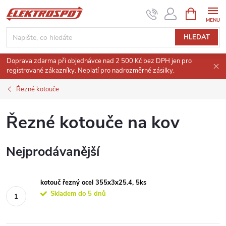
Přejít
NÁKUPNÍ
KOŠÍK
na
obsah
HLEDAT
Doprava zdarma při objednávce nad 2 500 Kč bez DPH jen pro
registrované zákazníky. Neplatí pro nadrozměrné zásilky.
Řezné kotouče
Řezné kotouče na kov
Nejprodávanější
kotouč řezný ocel 355x3x25.4, 5ks
Skladem do 5 dnů