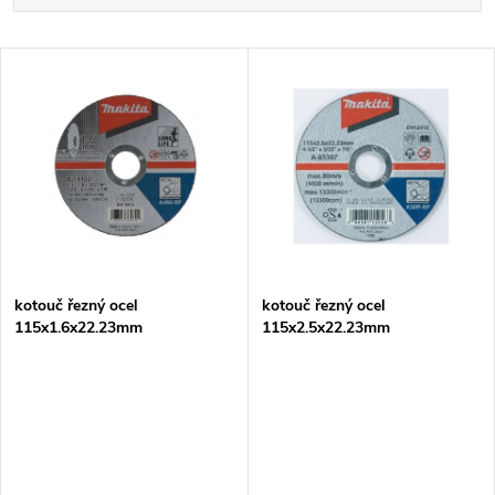
a
Nejdražší
V
Nejprodávanější
z
ý
Abecedně
e
p
n
i
í
s
p
kotouč řezný ocel
kotouč řezný ocel
115x1.6x22.23mm
115x2.5x22.23mm
p
r
r
o
o
d