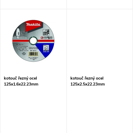
d
u
u
k
k
t
t
ů
ů
kotouč řezný ocel
kotouč řezný ocel
125x1.6x22.23mm
125x2.5x22.23mm