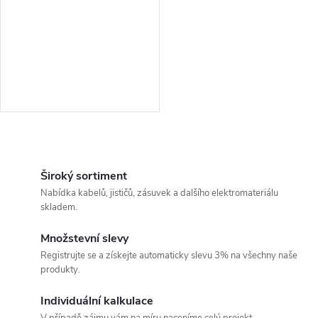
O
v
Široký sortiment
Nabídka kabelů, jističů, zásuvek a dalšího elektromateriálu
l
skladem.
á
Množstevní slevy
Registrujte se a získejte automaticky slevu 3% na všechny naše
d
produkty.
a
Individuální kalkulace
V případě zájmu vám na míru naceníme celý projekt.