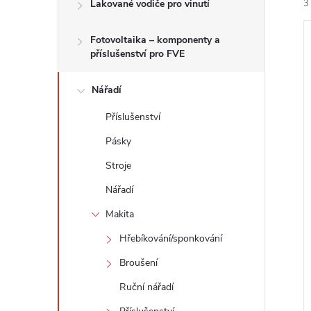
n
Lakované vodiče pro vinutí
3
e
Fotovoltaika – komponenty a
příslušenství pro FVE
l
Nářadí
í
Příslušenství
i
Pásky
Stroje
Nářadí
Makita
Hřebíkování/sponkování
Broušení
Ruční nářadí