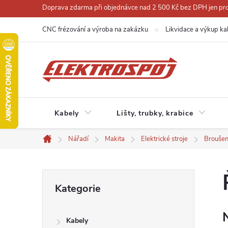
Přejít
Doprava zdarma při objednávce nad 2 500 Kč bez DPH jen pro 
na
CNC frézování a výroba na zakázku
Likvidace a výkup ka
obsah
Kabely
Lišty, trubky, krabice
Nářadí
Makita
Elektrické stroje
Broušen
Domů
P
Přeskočit
Kategorie
kategorie
o
Kabely