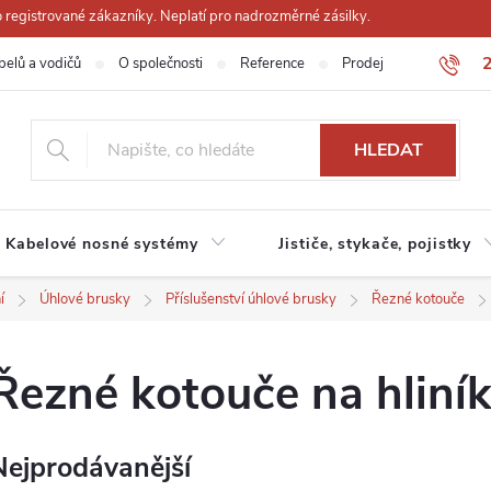
registrované zákazníky. Neplatí pro nadrozměrné zásilky.
belů a vodičů
O společnosti
Reference
Prodejna
Obchodn
HLEDAT
Kabelové nosné systémy
Jističe, stykače, pojistky
í
Úhlové brusky
Příslušenství úhlové brusky
Řezné kotouče
Řezné kotouče na hliní
Nejprodávanější