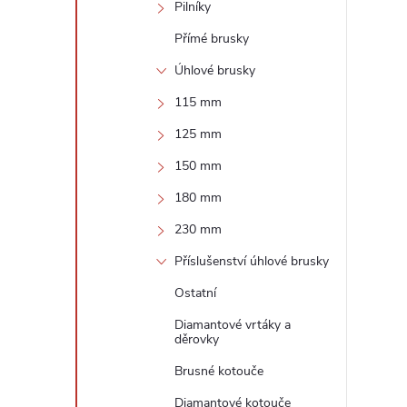
r
Pilníky
Přímé brusky
Úhlové brusky
115 mm
125 mm
150 mm
180 mm
230 mm
i
Příslušenství úhlové brusky
Ostatní
Diamantové vrtáky a
děrovky
Brusné kotouče
Diamantové kotouče