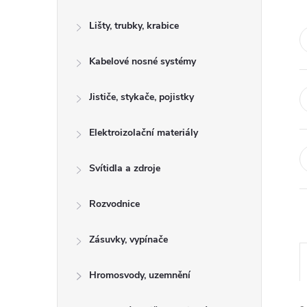
s
Lišty, trubky, krabice
t
Kabelové nosné systémy
r
a
Jističe, stykače, pojistky
n
Elektroizolační materiály
n
Svítidla a zdroje
í
Rozvodnice
p
Zásuvky, vypínače
a
Hromosvody, uzemnění