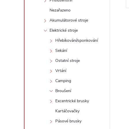
Příslušenství
Nezařazeno
Akumulátorové stroje
Elektrické stroje
Hřebíkování/sponkování
l
Sekání
Ostatní stroje
Vrtání
Camping
Broušení
Excentrické brusky
í
Kartáčovačky
Pásové brusky