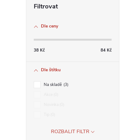
Dle ceny
38
Kč
84
Kč
Dle štítku
Na skladě
3
Akce
0
Novinka
0
Tip
0
ROZBALIT FILTR