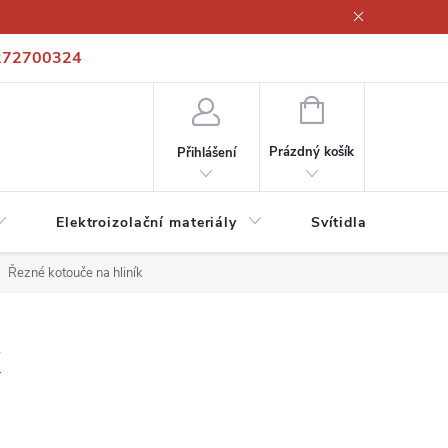
272700324
í podmínky
Podmínky ochrany osobních údajů
Kontakty
NÁKUPNÍ
KOŠÍK
Prázdný košík
Přihlášení
Elektroizolační materiály
Svítidla a zdroje
Řezné kotouče na hliník
k