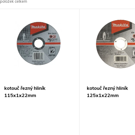
položek celkem
z
V
e
ý
n
p
p
s
r
p
kotouč řezný hliník
kotouč řezný hliník
o
115x1x22mm
125x1x22mm
r
d
o
u