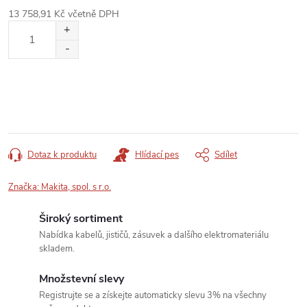
13 758,91 Kč včetně DPH
Měrná
cena:
Dotaz k produktu
Hlídací pes
Sdílet
Značka:
Makita, spol. s r.o.
Široký sortiment
Nabídka kabelů, jističů, zásuvek a dalšího elektromateriálu
skladem.
Množstevní slevy
Registrujte se a získejte automaticky slevu 3% na všechny