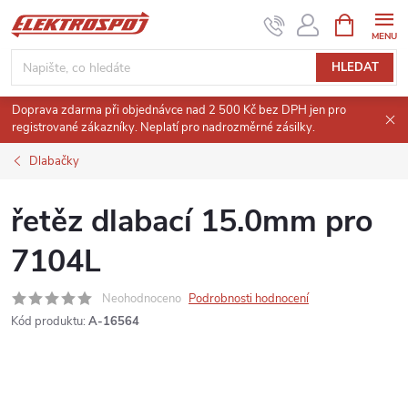
Přejít
NÁKUPNÍ
KOŠÍK
na
obsah
HLEDAT
Doprava zdarma při objednávce nad 2 500 Kč bez DPH jen pro
registrované zákazníky. Neplatí pro nadrozměrné zásilky.
Dlabačky
řetěz dlabací 15.0mm pro
7104L
Neohodnoceno
Podrobnosti hodnocení
Kód produktu:
A-16564