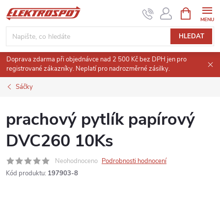
Přejít
NÁKUPNÍ
KOŠÍK
na
obsah
HLEDAT
Doprava zdarma při objednávce nad 2 500 Kč bez DPH jen pro
registrované zákazníky. Neplatí pro nadrozměrné zásilky.
Sáčky
prachový pytlík papírový
DVC260 10Ks
Neohodnoceno
Podrobnosti hodnocení
Kód produktu:
197903-8