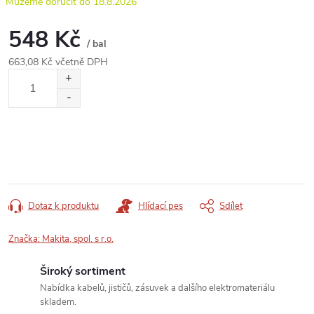
18.8.2026
548 Kč
/ bal
663,08 Kč včetně DPH
Měrná
cena:
Dotaz k produktu
Hlídací pes
Sdílet
Značka:
Makita, spol. s r.o.
Široký sortiment
Nabídka kabelů, jističů, zásuvek a dalšího elektromateriálu
skladem.