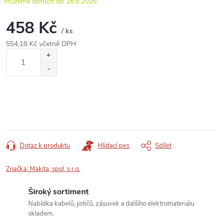
18.8.2026
458 Kč
/ ks
554,18 Kč včetně DPH
Měrná
cena:
Dotaz k produktu
Hlídací pes
Sdílet
Značka:
Makita, spol. s r.o.
Široký sortiment
Nabídka kabelů, jističů, zásuvek a dalšího elektromateriálu
skladem.