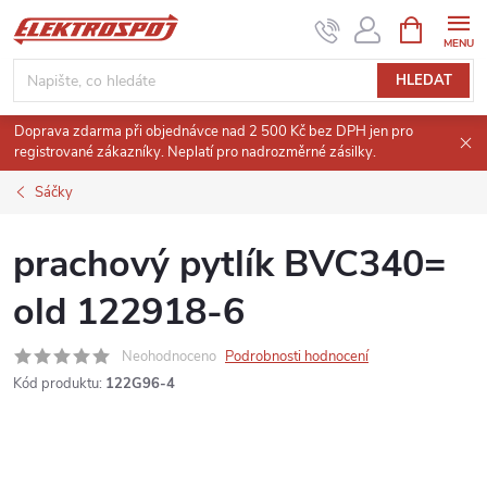
Přejít
NÁKUPNÍ
KOŠÍK
na
obsah
HLEDAT
Doprava zdarma při objednávce nad 2 500 Kč bez DPH jen pro
registrované zákazníky. Neplatí pro nadrozměrné zásilky.
Sáčky
prachový pytlík BVC340=
old 122918-6
Neohodnoceno
Podrobnosti hodnocení
Kód produktu:
122G96-4