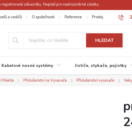
registrované zákazníky. Neplatí pro nadrozměrné zásilky.
belů a vodičů
O společnosti
Reference
Prodejna
Obchodn
HLEDAT
Kabelové nosné systémy
Jističe, stykače, pojistky
ví Makita
Přislušenství na Vysavače
Příslušenství vysavače
Vaky
p
2