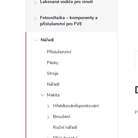
n
Lakované vodiče pro vinutí
e
Fotovoltaika – komponenty a
příslušenství pro FVE
l
Nářadí
Příslušenství
Pásky
Stroje
Nářadí
Makita
Hřebíkování/sponkování
P
Broušení
Ruční nářadí