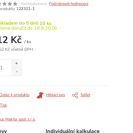
Neohodnoceno
Podrobnosti hodnocení
produktu:
122321-1
kladem do 5 dnů
10 ks
18.8.2026
12 Kč
/ ks
52 Kč včetně DPH
ná
:
Dotaz k produktu
Hlídací pes
Sdílet
Tisk
ka:
Makita, spol. s r.o.
evy
Individuální kalkulace