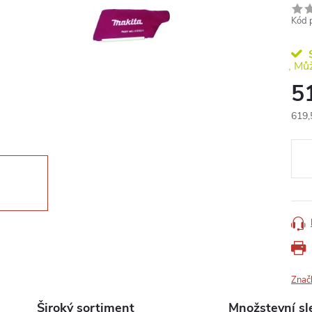
Kód 
S
5
619,
Měr
cena
Znač
Široký sortiment
Množstevní sl