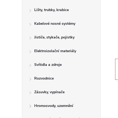
s
Lišty, trubky, krabice
t
Kabelové nosné systémy
r
a
Jističe, stykače, pojistky
n
Elektroizolační materiály
n
Svítidla a zdroje
í
Rozvodnice
p
Zásuvky, vypínače
a
Hromosvody, uzemnění