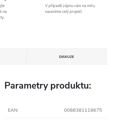
jte
V případě zájmu vám na míru
% na
naceníme celý projekt.
ty.
DISKUZE
Parametry produktu:
EAN
:
0088381118675