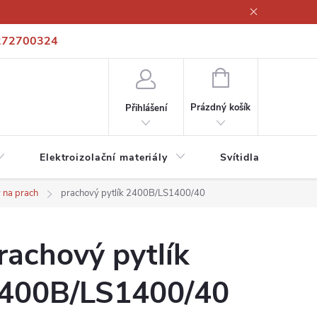
272700324
í podmínky
Podmínky ochrany osobních údajů
Kontakty
NÁKUPNÍ
KOŠÍK
Prázdný košík
Přihlášení
Elektroizolační materiály
Svítidla a zdroje
 na prach
prachový pytlík 2400B/LS1400/40
rachový pytlík
400B/LS1400/40