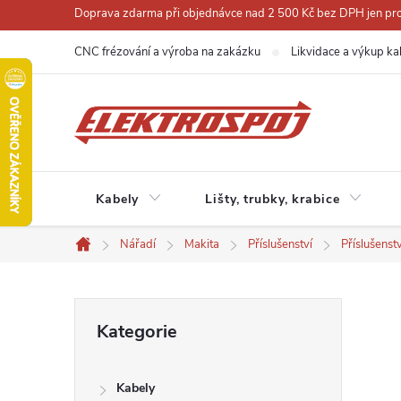
Přejít
Doprava zdarma při objednávce nad 2 500 Kč bez DPH jen pro 
na
CNC frézování a výroba na zakázku
Likvidace a výkup ka
obsah
Kabely
Lišty, trubky, krabice
Nářadí
Makita
Příslušenství
Příslušenst
Domů
P
Přeskočit
Kategorie
kategorie
o
Kabely