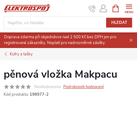
Přejít
NÁKUPNÍ
KOŠÍK
na
obsah
HLEDAT
Doprava zdarma při objednávce nad 2 500 Kč bez DPH jen pro
registrované zákazníky. Neplatí pro nadrozměrné zásilky.
Kufry a tašky
pěnová vložka Makpacu
Neohodnoceno
Podrobnosti hodnocení
Kód produktu:
198977-2