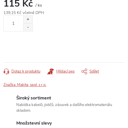
115 Kč
/ ks
139,15 Kč včetně DPH
Měrná
cena:
Dotaz k produktu
Hlídací pes
Sdílet
Značka:
Makita, spol. s r.o.
Široký sortiment
Nabídka kabelů, jističů, zásuvek a dalšího elektromateriálu
skladem.
Množstevní slevy