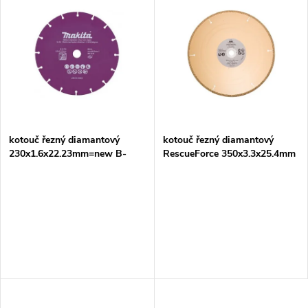
z
ý
Abecedně
e
p
n
i
í
s
p
kotouč řezný diamantový
kotouč řezný diamantový
230x1.6x22.23mm=new B-
RescueForce 350x3.3x25.4mm
p
55326
= old 966544060
r
r
o
o
d
d
u
u