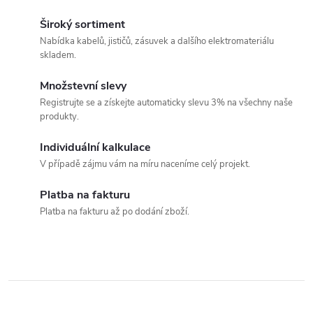
O
v
Široký sortiment
Nabídka kabelů, jističů, zásuvek a dalšího elektromateriálu
l
skladem.
á
Množstevní slevy
Registrujte se a získejte automaticky slevu 3% na všechny naše
d
produkty.
a
Individuální kalkulace
c
V případě zájmu vám na míru naceníme celý projekt.
í
Platba na fakturu
Platba na fakturu až po dodání zboží.
p
r
v
k