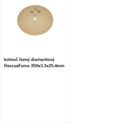
k
k
t
t
ů
ů
kotouč řezný diamantový
RescueForce 350x3.3x25.4mm
= new B-70568