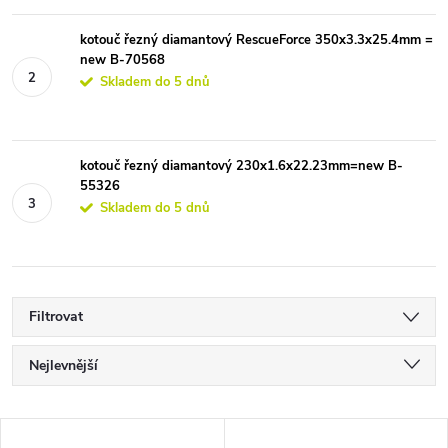
kotouč řezný diamantový RescueForce 350x3.3x25.4mm =
new B-70568
Skladem do 5 dnů
kotouč řezný diamantový 230x1.6x22.23mm=new B-
55326
Skladem do 5 dnů
Filtrovat
Ř
Nejlevnější
a
Nejdražší
V
Nejprodávanější