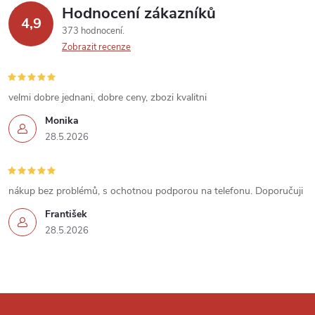
Hodnocení zákazníků
y
4,9
373 hodnocení
v
Zobrazit recenze
ý
velmi dobre jednani, dobre ceny, zbozi kvalitni
p
Monika
i
28.5.2026
s
u
nákup bez problémů, s ochotnou podporou na telefonu. Doporučuji
František
28.5.2026
Z