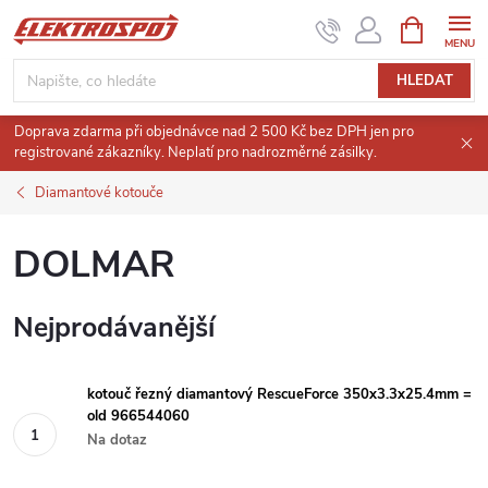
Přejít
NÁKUPNÍ
KOŠÍK
na
obsah
HLEDAT
Doprava zdarma při objednávce nad 2 500 Kč bez DPH jen pro
registrované zákazníky. Neplatí pro nadrozměrné zásilky.
Diamantové kotouče
DOLMAR
Nejprodávanější
kotouč řezný diamantový RescueForce 350x3.3x25.4mm =
old 966544060
Na dotaz