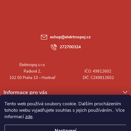
á
p
a
eshop
@
elektrospoj.cz
t
272700324
í
Informace pro vás
Tento web používá soubory cookie. Dalším procházením
tohoto webu vyjadřujete souhlas s jejich používáním.. Více
informací
zde
.
Nastavení