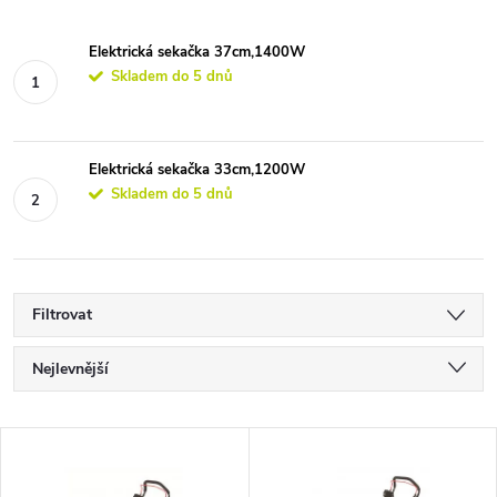
Elektrická sekačka 37cm,1400W
Skladem do 5 dnů
Elektrická sekačka 33cm,1200W
Skladem do 5 dnů
Filtrovat
Ř
Nejlevnější
a
Nejdražší
V
Nejprodávanější
z