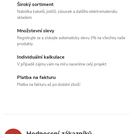
k
v
Široký sortiment
t
Nabídka kabelů, jističů, zásuvek a dalšího elektromateriálu
t
l
skladem.
ů
á
ů
Množstevní slevy
Registrujte se a získejte automaticky slevu 3% na všechny naše
d
produkty.
a
Individuální kalkulace
c
V případě zájmu vám na míru naceníme celý projekt.
í
Platba na fakturu
Platba na fakturu až po dodání zboží.
p
r
v
k
Hodnocení zákazníků