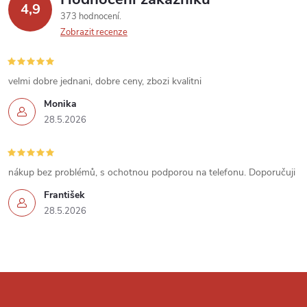
y
4,9
373 hodnocení
v
Zobrazit recenze
ý
velmi dobre jednani, dobre ceny, zbozi kvalitni
p
Monika
i
28.5.2026
s
u
nákup bez problémů, s ochotnou podporou na telefonu. Doporučuji
František
28.5.2026
Z