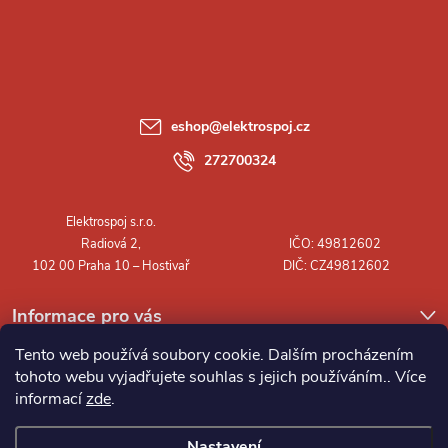
á
p
a
eshop
@
elektrospoj.cz
t
272700324
í
Informace pro vás
Tento web používá soubory cookie. Dalším procházením
tohoto webu vyjadřujete souhlas s jejich používáním.. Více
informací
zde
.
Nastavení