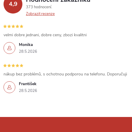
y
4,9
373 hodnocení
v
Zobrazit recenze
ý
velmi dobre jednani, dobre ceny, zbozi kvalitni
p
Monika
i
28.5.2026
s
u
nákup bez problémů, s ochotnou podporou na telefonu. Doporučuji
František
28.5.2026
Z