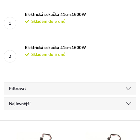
Elektrická sekačka 41cm,1600W
Skladem do 5 dnů
Elektrická sekačka 41cm,1600W
Skladem do 5 dnů
Filtrovat
Ř
Nejlevnější
a
Nejdražší
V
Nejprodávanější
z