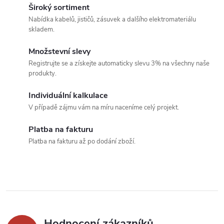
k
v
Široký sortiment
t
Nabídka kabelů, jističů, zásuvek a dalšího elektromateriálu
t
l
skladem.
ů
á
ů
Množstevní slevy
Registrujte se a získejte automaticky slevu 3% na všechny naše
d
produkty.
a
Individuální kalkulace
c
V případě zájmu vám na míru naceníme celý projekt.
í
Platba na fakturu
Platba na fakturu až po dodání zboží.
p
r
v
k
Hodnocení zákazníků