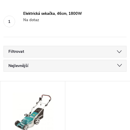
Elektrická sekačka, 46cm, 1800W
Na dotaz
Filtrovat
Ř
Nejlevnější
a
Nejdražší
V
Nejprodávanější
z
ý
Abecedně
e
p
n