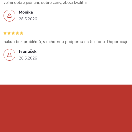
velmi dobre jednani, dobre ceny, zbozi kvalitni
p
Monika
i
28.5.2026
s
u
nákup bez problémů, s ochotnou podporou na telefonu. Doporučuji
František
28.5.2026
Z
á
p