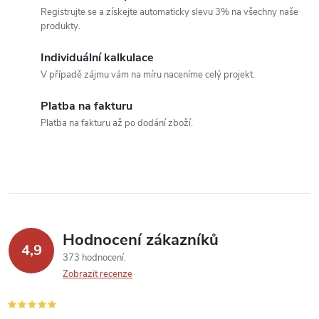
ů
Registrujte se a získejte automaticky slevu 3% na všechny naše
d
produkty.
a
Individuální kalkulace
c
V případě zájmu vám na míru naceníme celý projekt.
í
Platba na fakturu
Platba na fakturu až po dodání zboží.
p
r
v
k
Hodnocení zákazníků
y
4,9
373 hodnocení
v
Zobrazit recenze
ý