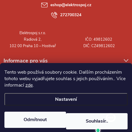
a
eshop
@
elektrospoj.cz
t
272700324
í
Informace pro vás
Tento web používá soubory cookie. Dalším procházením
tohoto webu vyjadřujete souhlas s jejich používáním.. Více
informací
zde
.
Nastavení
Copyright 2026
Elektrospoj s.r.o.
. Všechna práva vyhrazena.
Odmítnout
Souhlasím
Vytvořil Shoptet