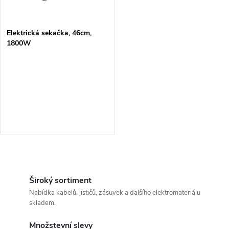
i
í
s
p
Elektrická sekačka, 46cm,
1800W
p
r
r
o
o
d
d
u
u
O
k
k
v
Široký sortiment
t
Nabídka kabelů, jističů, zásuvek a dalšího elektromateriálu
t
l
skladem.
ů
á
Množstevní slevy