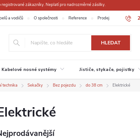
registrované zákazníky. Neplatí pro nadrozměrné zásilky.
belů a vodičů
O společnosti
Reference
Prodejna
Obchodn
HLEDAT
Kabelové nosné systémy
Jističe, stykače, pojistky
í technika
Sekačky
Bez pojezdu
do 38 cm
Elektrické
Elektrické
Nejprodávanější