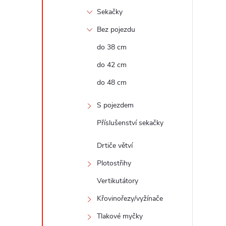
Sekačky
Bez pojezdu
do 38 cm
do 42 cm
do 48 cm
i
S pojezdem
Příslušenství sekačky
Drtiče větví
Plotostřihy
Vertikutátory
Křovinořezy/vyžínače
Tlakové myčky