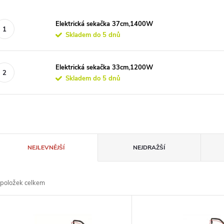
Elektrická sekačka 37cm,1400W
Skladem do 5 dnů
Elektrická sekačka 33cm,1200W
Skladem do 5 dnů
Ř
NEJLEVNĚJŠÍ
NEJDRAŽŠÍ
a
položek celkem
z
V
e