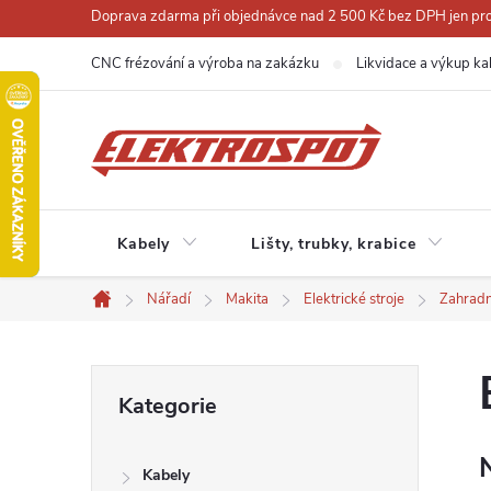
Přejít
Doprava zdarma při objednávce nad 2 500 Kč bez DPH jen pro 
na
CNC frézování a výroba na zakázku
Likvidace a výkup ka
obsah
Kabely
Lišty, trubky, krabice
Nářadí
Makita
Elektrické stroje
Zahradn
Domů
P
Přeskočit
Kategorie
kategorie
o
Kabely