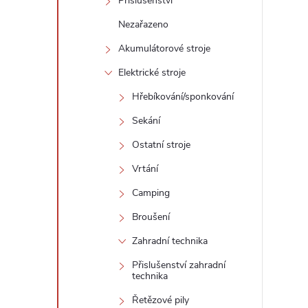
Příslušenství
Nezařazeno
Akumulátorové stroje
l
Elektrické stroje
Hřebíkování/sponkování
Sekání
Ostatní stroje
Vrtání
Camping
í
Broušení
Zahradní technika
r
Přislušenství zahradní
technika
Řetězové pily