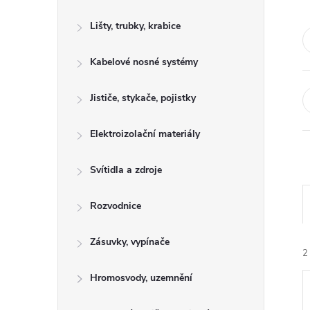
s
Lišty, trubky, krabice
t
Kabelové nosné systémy
r
a
Jističe, stykače, pojistky
n
Elektroizolační materiály
n
Svítidla a zdroje
í
Rozvodnice
p
Zásuvky, vypínače
2
a
Hromosvody, uzemnění