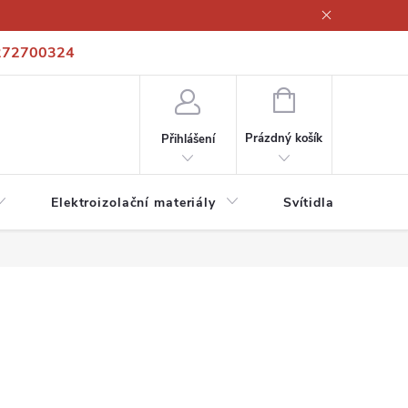
272700324
í podmínky
Podmínky ochrany osobních údajů
Kontakty
NÁKUPNÍ
KOŠÍK
Prázdný košík
Přihlášení
Elektroizolační materiály
Svítidla a zdroje