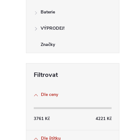
Baterie
VÝPRODEJ!
Značky
Dle ceny
3761
Kč
4221
Kč
Dle štítku