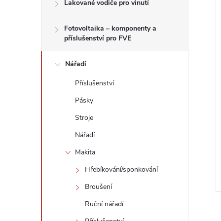
n
Lakované vodiče pro vinutí
e
Fotovoltaika – komponenty a
í
příslušenství pro FVE
l
i
Nářadí
Příslušenství
Pásky
Stroje
Nářadí
Makita
Hřebíkování/sponkování
Broušení
Ruční nářadí