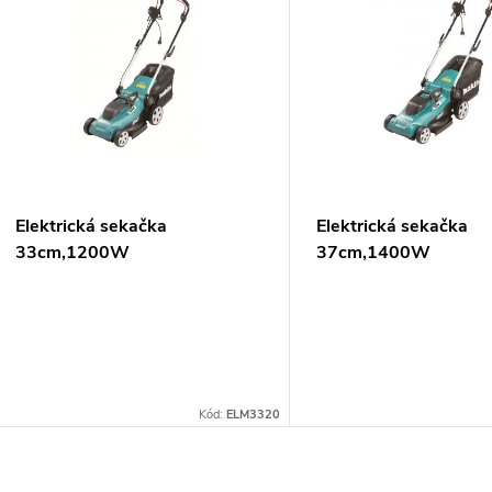
ý
n
p
p
s
r
p
Elektrická sekačka
Elektrická sekačka
o
33cm,1200W
37cm,1400W
r
d
o
u
d
k
Kód:
ELM3320
u
t