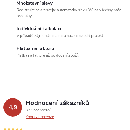
o
Množstevní slevy
í
v
Registrujte se a získejte automaticky slevu 3% na všechny naše
produkty.
á
p
n
Individuální kalkulace
r
í
V případě zájmu vám na míru naceníme celý projekt.
v
Platba na fakturu
k
Platba na fakturu až po dodání zboží.
y
v
ý
p
Hodnocení zákazníků
4,9
373 hodnocení
i
Zobrazit recenze
s