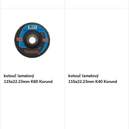
d
u
u
k
k
t
t
ů
ů
kotouč lamelový
kotouč lamelový
115x22.23mm K60 Korund
115x22.23mm K40 Korund