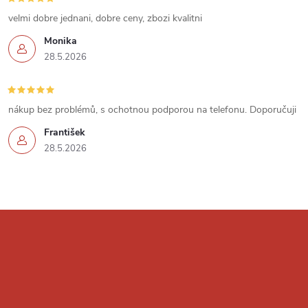
u
velmi dobre jednani, dobre ceny, zbozi kvalitni
Monika
28.5.2026
nákup bez problémů, s ochotnou podporou na telefonu. Doporučuji
František
28.5.2026
Z
á
p