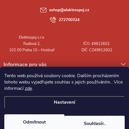
a
eshop
@
elektrospoj.cz
t
272700324
í
Informace pro vás
Tento web používá soubory cookie. Dalším procházením
tohoto webu vyjadřujete souhlas s jejich používáním.. Více
informací
zde
.
Nastavení
Copyright 2026
Elektrospoj s.r.o.
. Všechna práva vyhrazena.
Odmítnout
Souhlasím
Vytvořil Shoptet