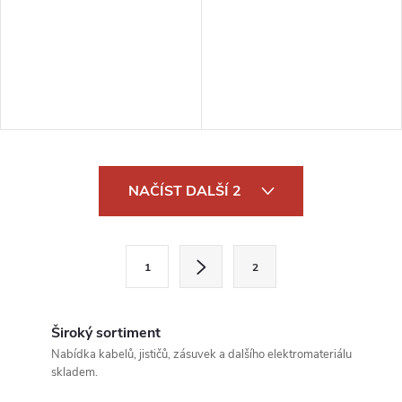
O
NAČÍST DALŠÍ 2
v
l
S
1
2
t
á
r
d
á
Široký sortiment
a
n
Nabídka kabelů, jističů, zásuvek a dalšího elektromateriálu
skladem.
k
c