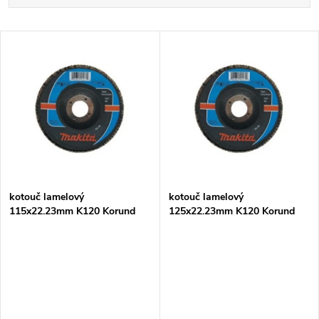
a
Nejdražší
V
Nejprodávanější
z
ý
Abecedně
e
p
n
i
í
s
p
kotouč lamelový
kotouč lamelový
115x22.23mm K120 Korund
125x22.23mm K120 Korund
p
r
r
o
o
d