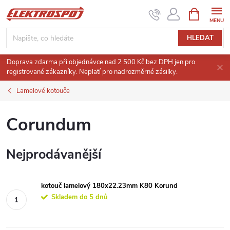
Přejít
NÁKUPNÍ
KOŠÍK
na
obsah
HLEDAT
Doprava zdarma při objednávce nad 2 500 Kč bez DPH jen pro
registrované zákazníky. Neplatí pro nadrozměrné zásilky.
Lamelové kotouče
Corundum
Nejprodávanější
kotouč lamelový 180x22.23mm K80 Korund
Skladem do 5 dnů