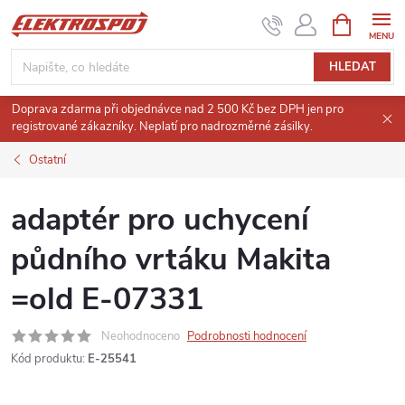
Přejít
NÁKUPNÍ
KOŠÍK
na
obsah
HLEDAT
Doprava zdarma při objednávce nad 2 500 Kč bez DPH jen pro
registrované zákazníky. Neplatí pro nadrozměrné zásilky.
Ostatní
adaptér pro uchycení
půdního vrtáku Makita
=old E-07331
Neohodnoceno
Podrobnosti hodnocení
Kód produktu:
E-25541