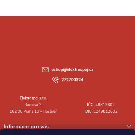
Z
á
p
a
eshop
@
elektrospoj.cz
t
272700324
í
Informace pro vás