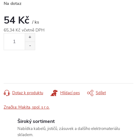
Na dotaz
54 Kč
/ ks
65,34 Kč včetně DPH
Měrná
cena:
Dotaz k produktu
Hlídací pes
Sdílet
Značka:
Makita, spol. s r.o.
Široký sortiment
Nabídka kabelů, jističů, zásuvek a dalšího elektromateriálu
skladem.