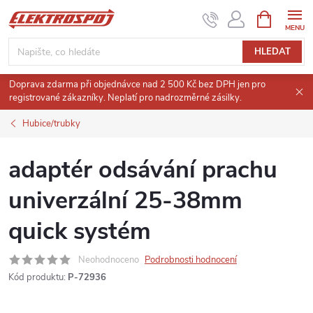
Přejít
NÁKUPNÍ
KOŠÍK
na
obsah
HLEDAT
Doprava zdarma při objednávce nad 2 500 Kč bez DPH jen pro
registrované zákazníky. Neplatí pro nadrozměrné zásilky.
Hubice/trubky
adaptér odsávání prachu
univerzální 25-38mm
quick systém
Neohodnoceno
Podrobnosti hodnocení
Kód produktu:
P-72936