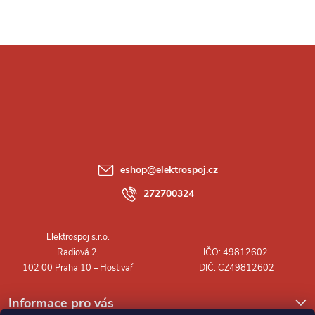
Z
á
p
a
eshop
@
elektrospoj.cz
t
272700324
í
Informace pro vás