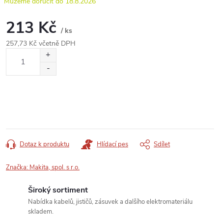
18.8.2026
213 Kč
/ ks
257,73 Kč včetně DPH
Měrná
cena:
Dotaz k produktu
Hlídací pes
Sdílet
Značka:
Makita, spol. s r.o.
Široký sortiment
Nabídka kabelů, jističů, zásuvek a dalšího elektromateriálu
skladem.