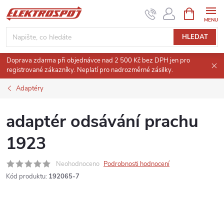
Přejít
NÁKUPNÍ
KOŠÍK
na
obsah
HLEDAT
Doprava zdarma při objednávce nad 2 500 Kč bez DPH jen pro
registrované zákazníky. Neplatí pro nadrozměrné zásilky.
Adaptéry
adaptér odsávání prachu
1923
Neohodnoceno
Podrobnosti hodnocení
Kód produktu:
192065-7