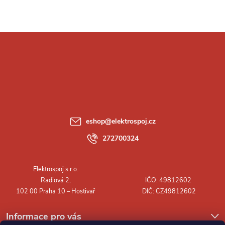
Z
á
p
a
eshop
@
elektrospoj.cz
t
272700324
í
Informace pro vás