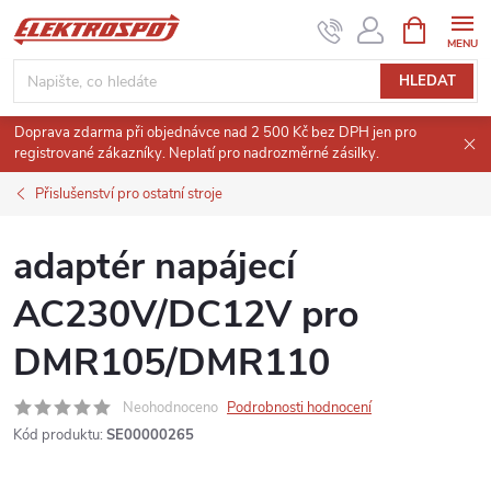
Přejít
NÁKUPNÍ
KOŠÍK
na
obsah
HLEDAT
Doprava zdarma při objednávce nad 2 500 Kč bez DPH jen pro
registrované zákazníky. Neplatí pro nadrozměrné zásilky.
Přislušenství pro ostatní stroje
adaptér napájecí
AC230V/DC12V pro
DMR105/DMR110
Neohodnoceno
Podrobnosti hodnocení
Kód produktu:
SE00000265