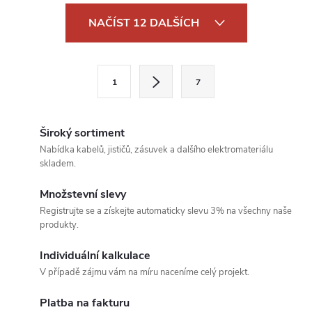
O
NAČÍST 12 DALŠÍCH
v
l
S
1
7
t
á
r
d
á
Široký sortiment
a
n
Nabídka kabelů, jističů, zásuvek a dalšího elektromateriálu
skladem.
k
c
o
Množstevní slevy
í
v
Registrujte se a získejte automaticky slevu 3% na všechny naše
produkty.
á
p
n
Individuální kalkulace
r
í
V případě zájmu vám na míru naceníme celý projekt.
v
Platba na fakturu