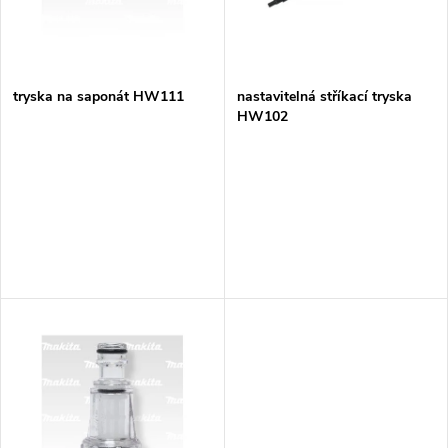
n
i
í
s
p
tryska na saponát HW111
nastavitelná stříkací tryska
HW102
p
r
r
o
o
d
d
u
u
k
k
t
t