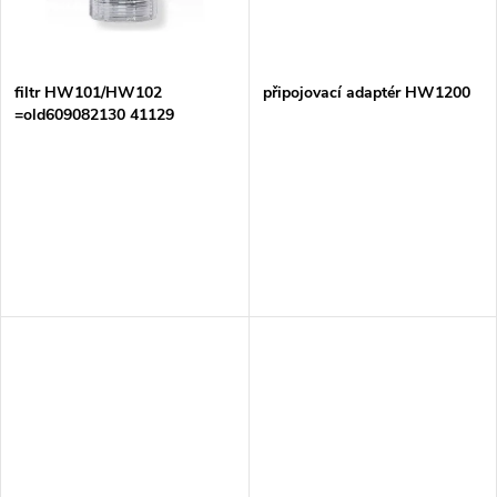
ů
ů
filtr HW101/HW102
připojovací adaptér HW1200
=old609082130 41129