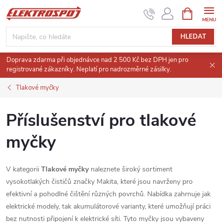
Přejít
NÁKUPNÍ
KOŠÍK
na
obsah
HLEDAT
Doprava zdarma při objednávce nad 2 500 Kč bez DPH jen pro
registrované zákazníky. Neplatí pro nadrozměrné zásilky.
Tlakové myčky
Příslušenství pro tlakové
myčky
V kategorii
Tlakové myčky
naleznete široký sortiment
vysokotlakých čističů značky Makita, které jsou navrženy pro
efektivní a pohodlné čištění různých povrchů.
Nabídka zahrnuje jak
elektrické modely, tak akumulátorové varianty, které umožňují práci
bez nutnosti připojení k elektrické síti.
Tyto myčky jsou vybaveny