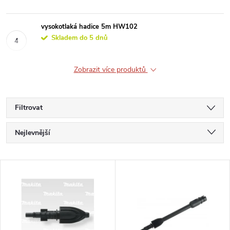
vysokotlaká hadice 5m HW102
Skladem do 5 dnů
Zobrazit více produktů
Filtrovat
Ř
Nejlevnější
a
Nejdražší
V
Nejprodávanější
z
ý
Abecedně
e
p