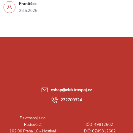
František
28.5.2026
Z
á
p
a
eshop
@
elektrospoj.cz
t
272700324
í