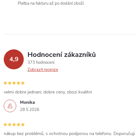
k
Platba na fakturu až po dodání zboží.
y
v
ý
p
Hodnocení zákazníků
4,9
373 hodnocení
i
Zobrazit recenze
s
u
velmi dobre jednani, dobre ceny, zbozi kvalitni
Monika
28.5.2026
nákup bez problémů, s ochotnou podporou na telefonu. Doporučuji