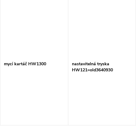
mycí kartáč HW1300
nastavitelná tryska
HW121=old3640930