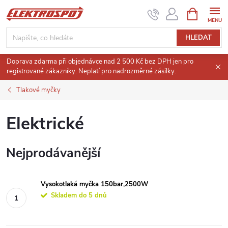
Přejít
NÁKUPNÍ
KOŠÍK
na
obsah
HLEDAT
Doprava zdarma při objednávce nad 2 500 Kč bez DPH jen pro
registrované zákazníky. Neplatí pro nadrozměrné zásilky.
Tlakové myčky
Elektrické
Nejprodávanější
Vysokotlaká myčka 150bar,2500W
Skladem do 5 dnů