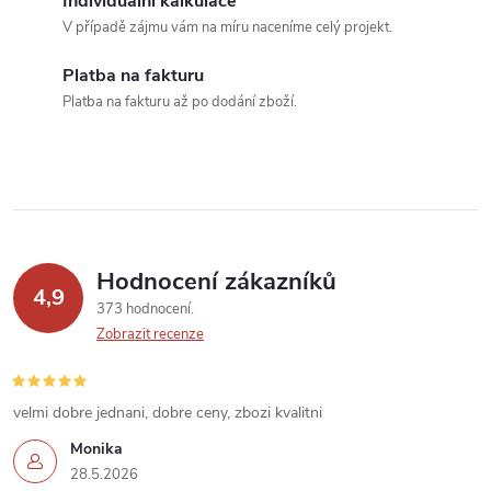
Individuální kalkulace
c
V případě zájmu vám na míru naceníme celý projekt.
í
Platba na fakturu
Platba na fakturu až po dodání zboží.
p
r
v
k
Hodnocení zákazníků
y
4,9
373 hodnocení
v
Zobrazit recenze
ý
velmi dobre jednani, dobre ceny, zbozi kvalitni
p
Monika
i
28.5.2026