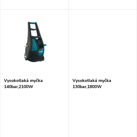
d
u
u
k
k
t
t
ů
ů
Vysokotlaká myčka
Vysokotlaká myčka
140bar,2100W
130bar,1800W