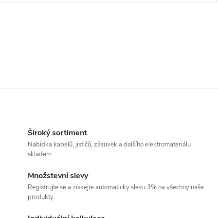
O
v
Široký sortiment
Nabídka kabelů, jističů, zásuvek a dalšího elektromateriálu
l
skladem.
á
Množstevní slevy
Registrujte se a získejte automaticky slevu 3% na všechny naše
d
produkty.
a