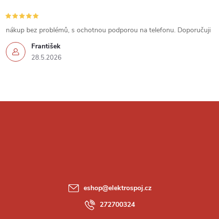
s
u
nákup bez problémů, s ochotnou podporou na telefonu. Doporučuji
František
28.5.2026
Z
á
p
a
eshop
@
elektrospoj.cz
t
272700324