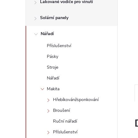
n
Lakované vodiče pro vinutí
e
Solární panely
l
Nářadí
Příslušenství
Pásky
Stroje
Nářadí
Makita
Hřebíkování/sponkování
Broušení
Ruční nářadí
Příslušenství