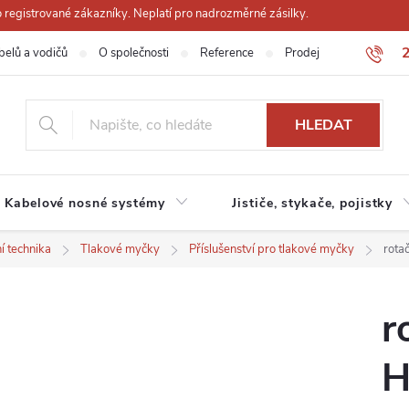
registrované zákazníky. Neplatí pro nadrozměrné zásilky.
belů a vodičů
O společnosti
Reference
Prodejna
Obchodn
HLEDAT
Kabelové nosné systémy
Jističe, stykače, pojistky
í technika
Tlakové myčky
Příslušenství pro tlakové myčky
rota
r
H