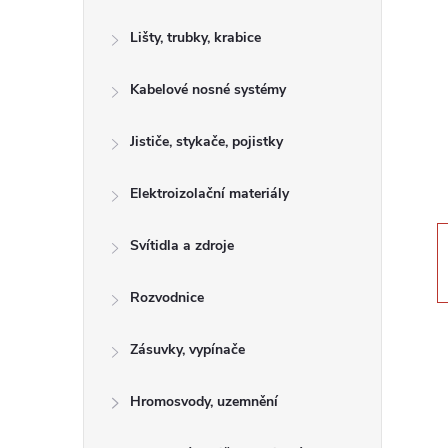
s
Lišty, trubky, krabice
t
Kabelové nosné systémy
r
a
Jističe, stykače, pojistky
n
Elektroizolační materiály
n
Svítidla a zdroje
í
Rozvodnice
p
Zásuvky, vypínače
a
Hromosvody, uzemnění