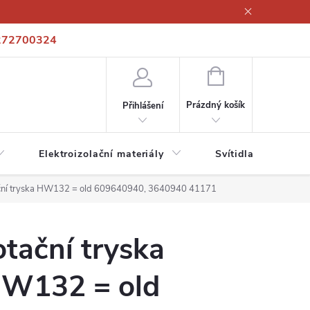
272700324
í podmínky
Podmínky ochrany osobních údajů
Kontakty
NÁKUPNÍ
KOŠÍK
Prázdný košík
Přihlášení
Elektroizolační materiály
Svítidla a zdroje
ční tryska HW132 = old 609640940, 3640940 41171
otační tryska
W132 = old