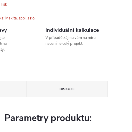
Tisk
ka:
Makita, spol. s r.o.
evy
Individuální kalkulace
jte
V případě zájmu vám na míru
% na
naceníme celý projekt.
ty.
DISKUZE
Parametry produktu: