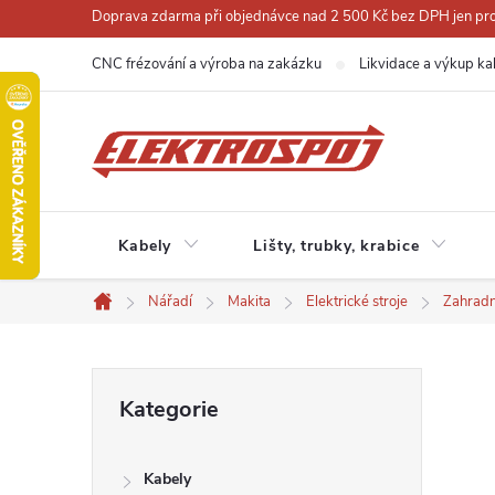
Přejít
Doprava zdarma při objednávce nad 2 500 Kč bez DPH jen pro 
na
CNC frézování a výroba na zakázku
Likvidace a výkup ka
obsah
Kabely
Lišty, trubky, krabice
Nářadí
Makita
Elektrické stroje
Zahradn
Domů
P
Přeskočit
Kategorie
kategorie
o
Kabely