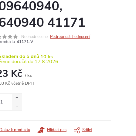
09640940,
640940 41171
Neohodnoceno
Podrobnosti hodnocení
produktu:
41171-V
kladem do 5 dnů
10 ks
17.8.2026
23 Kč
/ ks
83 Kč včetně DPH
ná
:
Dotaz k produktu
Hlídací pes
Sdílet