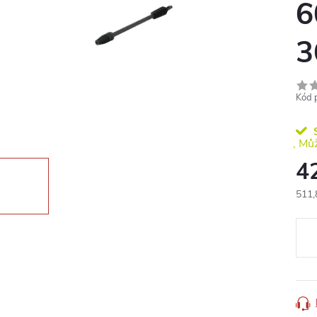
6
3
Kód 
S
4
511,
Měr
cena