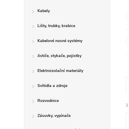
s
Kabely
t
Lišty, trubky, krabice
r
a
Kabelové nosné systémy
n
Jističe, stykače, pojistky
n
Elektroizolační materiály
í
Svítidla a zdroje
p
Rozvodnice
2
a
Zásuvky, vypínače