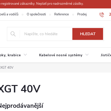
registrované zákazníky. Neplatí pro nadrozměrné zásilky.
belů a vodičů
O společnosti
Reference
Prodejna
Obchodn
HLEDAT
ubky, krabice
Kabelové nosné systémy
Jistič
XGT 40V
XGT 40V
Nejprodávanější