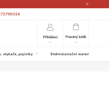
272700324
í podmínky
Podmínky ochrany osobních údajů
Kontakty
NÁKUPNÍ
KOŠÍK
Prázdný košík
Přihlášení
e, stykače, pojistky
Elektroizolační materiály