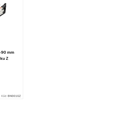
0-90 mm
aku Z
Kód:
BN001GZ