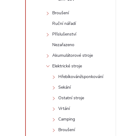
Broušení
Ruční nářadí
l
Příslušenství
Nezařazeno
Akumulátorové stroje
Elektrické stroje
Hřebíkování/sponkování
í
Sekání
Ostatní stroje
Vrtání
r
Camping
Broušení