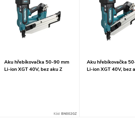
ý
n
p
p
s
r
p
Aku hřebíkovačka 50-90 mm
Aku hřebíkovačka 5
o
Li-ion XGT 40V, bez aku Z
Li-ion XGT 40V, bez 
r
d
o
u
d
k
Kód:
BN002GZ
u
t