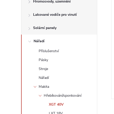
n
Hromosvody, uzemnění
e
Lakované vodiče pro vinutí
í
l
i
Solární panely
Nářadí
Příslušenství
Pásky
Stroje
Nářadí
Makita
Hřebíkování/sponkování
XGT 40V
LXT 18V