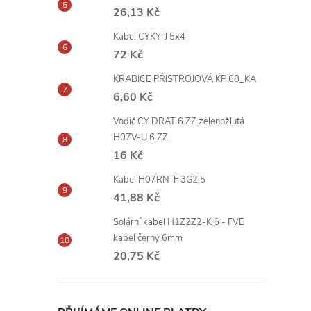
26,13 Kč
Kabel CYKY-J 5x4
72 Kč
KRABICE PŘÍSTROJOVÁ KP 68_KA
6,60 Kč
Vodič CY DRAT 6 ZZ zelenožlutá
H07V-U 6 ZZ
16 Kč
Kabel H07RN-F 3G2,5
41,88 Kč
Solární kabel H1Z2Z2-K 6 - FVE
kabel černý 6mm
20,75 Kč