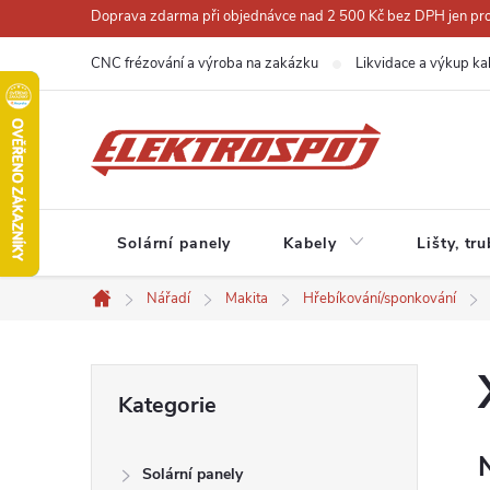
Přejít
Doprava zdarma při objednávce nad 2 500 Kč bez DPH jen pro 
na
CNC frézování a výroba na zakázku
Likvidace a výkup ka
obsah
Solární panely
Kabely
Lišty, tr
Nářadí
Makita
Hřebíkování/sponkování
Domů
P
Přeskočit
Kategorie
kategorie
o
Solární panely