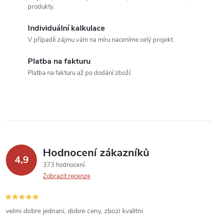
d
produkty.
a
Individuální kalkulace
c
V případě zájmu vám na míru naceníme celý projekt.
í
Platba na fakturu
Platba na fakturu až po dodání zboží.
p
r
v
k
Hodnocení zákazníků
y
4,9
373 hodnocení
v
Zobrazit recenze
ý
velmi dobre jednani, dobre ceny, zbozi kvalitni