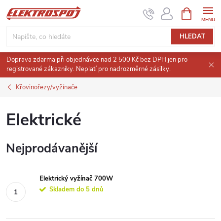
Přejít
NÁKUPNÍ
KOŠÍK
na
obsah
HLEDAT
Doprava zdarma při objednávce nad 2 500 Kč bez DPH jen pro
registrované zákazníky. Neplatí pro nadrozměrné zásilky.
Křovinořezy/vyžínače
Elektrické
Nejprodávanější
Elektrický vyžínač 700W
Skladem do 5 dnů