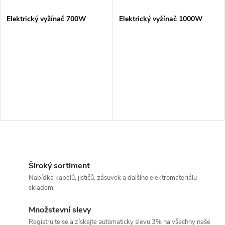
í
s
p
Elektrický vyžínač 700W
Elektrický vyžínač 1000W
p
r
r
o
o
d
d
u
u
k
O
k
v
Široký sortiment
t
Nabídka kabelů, jističů, zásuvek a dalšího elektromateriálu
t
l
skladem.
ů
á
ů
Množstevní slevy
Registrujte se a získejte automaticky slevu 3% na všechny naše