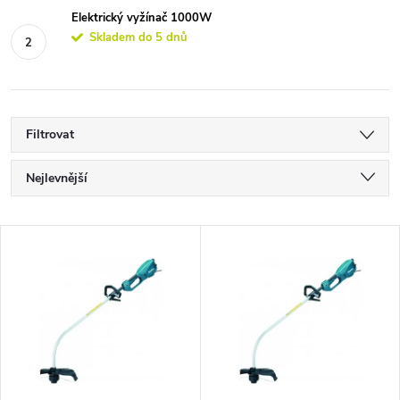
Elektrický vyžínač 1000W
Skladem do 5 dnů
Filtrovat
Ř
Nejlevnější
a
Nejdražší
V
Nejprodávanější
z
ý
Abecedně
e
p
n
i