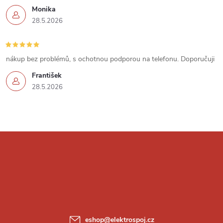
p
Monika
i
28.5.2026
s
u
nákup bez problémů, s ochotnou podporou na telefonu. Doporučuji
František
28.5.2026
Z
á
p
a
eshop
@
elektrospoj.cz