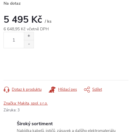
Na dotaz
5 495 Kč
/ ks
6 648,95 Kč včetně DPH
Měrná
cena:
Dotaz k produktu
Hlídací pes
Sdílet
Značka:
Makita, spol. s r.o.
Záruka
:
3
Široký sortiment
Nabídka kabelů, jističů, zásuvek a dalšího elektromateriálu