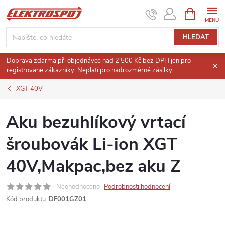
Přejít
NÁKUPNÍ
KOŠÍK
na
obsah
HLEDAT
Doprava zdarma při objednávce nad 2 500 Kč bez DPH jen pro
registrované zákazníky. Neplatí pro nadrozměrné zásilky.
XGT 40V
Aku bezuhlíkový vrtací
šroubovák Li-ion XGT
40V,Makpac,bez aku Z
Neohodnoceno
Podrobnosti hodnocení
Kód produktu:
DF001GZ01