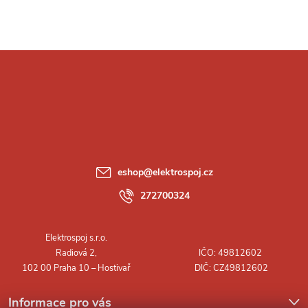
Z
á
p
a
eshop
@
elektrospoj.cz
t
272700324
í
Informace pro vás