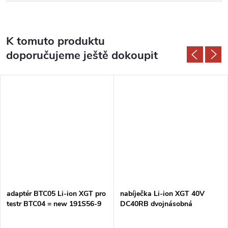
K tomuto produktu
doporučujeme ještě dokoupit
adaptér BTC05 Li-ion XGT pro
nabíječka Li-ion XGT 40V
testr BTC04 = new 191S56-9
DC40RB dvojnásobná