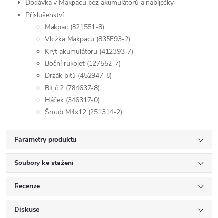
Dodávka v Makpacu bez akumulátorů a nabíječky
Příslušenství
Makpac (821551-8)
Vložka Makpacu (835F93-2)
Kryt akumulátoru (412393-7)
Boční rukojeť (127552-7)
Držák bitů (452947-8)
Bit č.2 (784637-8)
Háček (346317-0)
Šroub M4x12 (251314-2)
Parametry produktu
Soubory ke stažení
Recenze
Diskuse