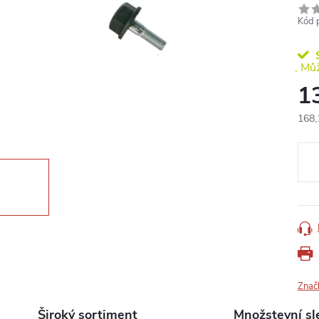
Kód 
S
1
168,
Měr
cena
Znač
Široký sortiment
Množstevní sl