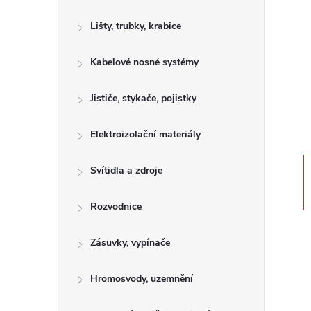
s
Lišty, trubky, krabice
t
Kabelové nosné systémy
r
a
Jističe, stykače, pojistky
n
Elektroizolační materiály
n
Svítidla a zdroje
í
Rozvodnice
p
Zásuvky, vypínače
a
Hromosvody, uzemnění