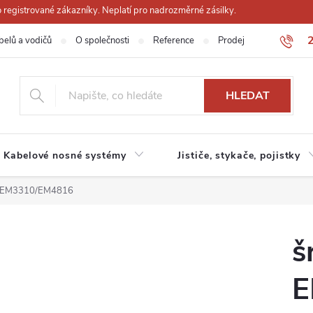
registrované zákazníky. Neplatí pro nadrozměrné zásilky.
belů a vodičů
O společnosti
Reference
Prodejna
Obchodn
HLEDAT
Kabelové nosné systémy
Jističe, stykače, pojistky
e EM3310/EM4816
š
E