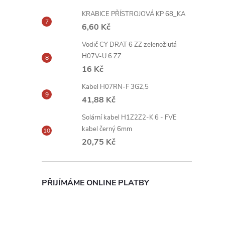
KRABICE PŘÍSTROJOVÁ KP 68_KA
6,60 Kč
Vodič CY DRAT 6 ZZ zelenožlutá
H07V-U 6 ZZ
16 Kč
Kabel H07RN-F 3G2,5
41,88 Kč
Solární kabel H1Z2Z2-K 6 - FVE
kabel černý 6mm
20,75 Kč
PŘIJÍMÁME ONLINE PLATBY