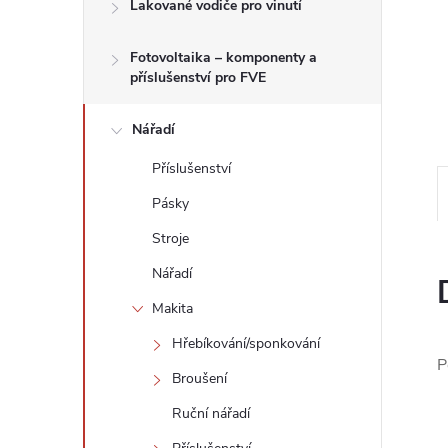
n
Lakované vodiče pro vinutí
e
Fotovoltaika – komponenty a
příslušenství pro FVE
l
Nářadí
Příslušenství
Pásky
Stroje
Nářadí
Makita
Hřebíkování/sponkování
P
Broušení
Ruční nářadí