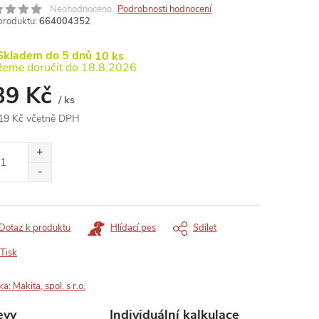
Neohodnoceno
Podrobnosti hodnocení
produktu:
664004352
kladem do 5 dnů
10 ks
18.8.2026
39 Kč
/ ks
19 Kč včetně DPH
ná
:
Dotaz k produktu
Hlídací pes
Sdílet
Tisk
ka:
Makita, spol. s r.o.
evy
Individuální kalkulace