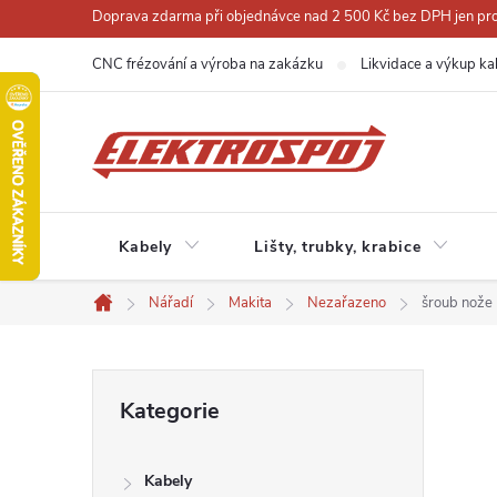
Přejít
Doprava zdarma při objednávce nad 2 500 Kč bez DPH jen pro 
na
CNC frézování a výroba na zakázku
Likvidace a výkup ka
obsah
Kabely
Lišty, trubky, krabice
Nářadí
Makita
Nezařazeno
šroub nož
Domů
P
Přeskočit
Kategorie
kategorie
o
Kabely