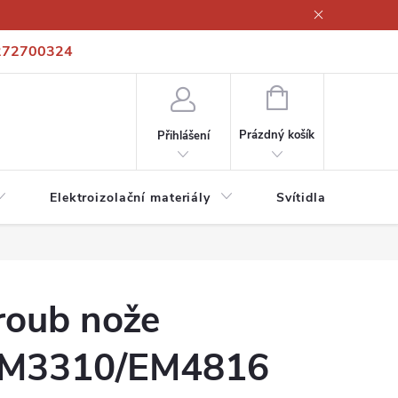
272700324
í podmínky
Podmínky ochrany osobních údajů
Kontakty
NÁKUPNÍ
KOŠÍK
Prázdný košík
Přihlášení
Elektroizolační materiály
Svítidla a zdroje
roub nože
M3310/EM4816