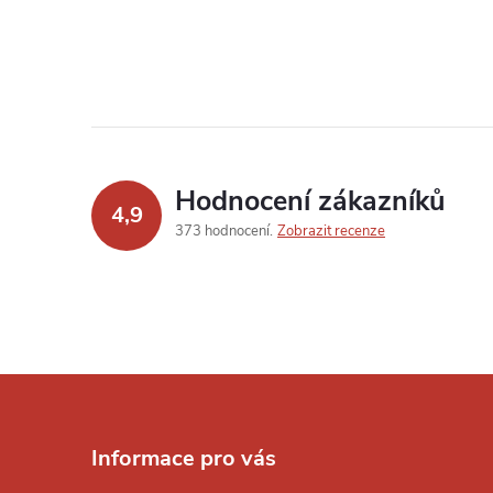
Hodnocení zákazníků
4,9
373 hodnocení
Zobrazit recenze
Z
á
Informace pro vás