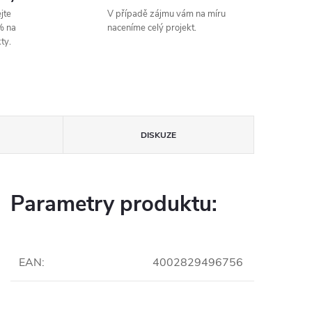
jte
V případě zájmu vám na míru
% na
naceníme celý projekt.
ty.
DISKUZE
Parametry produktu:
EAN
:
4002829496756