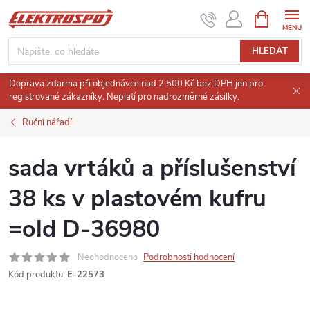
Přejít
NÁKUPNÍ
KOŠÍK
na
obsah
HLEDAT
Doprava zdarma při objednávce nad 2 500 Kč bez DPH jen pro
registrované zákazníky. Neplatí pro nadrozměrné zásilky.
Ruční nářadí
sada vrtáků a příslušenství
38 ks v plastovém kufru
=old D-36980
Neohodnoceno
Podrobnosti hodnocení
Kód produktu:
E-22573