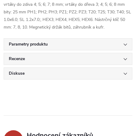
vrtáky do zdiva 4; 5; 6; 7; 8 mm; vrtáky do dřeva 3; 4; 5; 6; 8 mm
bity: 25 mm PH1; PH2; PH3; PZ1; PZ2; PZ3; T20; T25; T30; T40; SL
1.0x6.0; SL 1.2x7.0;; HEX3; HEX4; HEX5; HEX6. Nástrčný klíč 50
mm: 7, 8, 10. Megnetický držák bitů, záhrubník a kufr.
Parametry produktu
Recenze
Diskuse
Hodnocení zákazníků