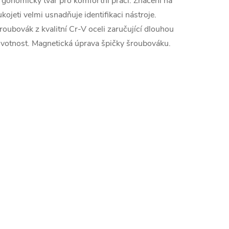
rgonomický tvar pro komfortní práci. Značení na
ukojeti velmi usnadňuje identifikaci nástroje.
roubovák z kvalitní Cr-V oceli zaručující dlouhou
ivotnost. Magnetická úprava špičky šroubováku.