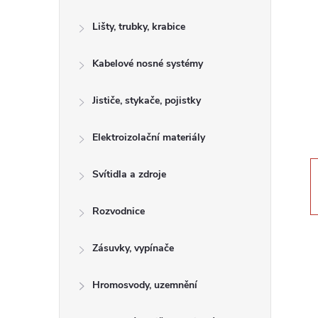
s
Lišty, trubky, krabice
t
Kabelové nosné systémy
r
a
Jističe, stykače, pojistky
n
Elektroizolační materiály
n
Svítidla a zdroje
í
Rozvodnice
p
Zásuvky, vypínače
a
Hromosvody, uzemnění