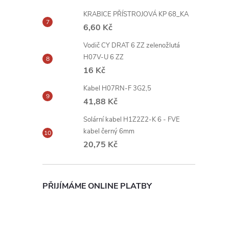
KRABICE PŘÍSTROJOVÁ KP 68_KA
6,60 Kč
Vodič CY DRAT 6 ZZ zelenožlutá
H07V-U 6 ZZ
16 Kč
Kabel H07RN-F 3G2,5
41,88 Kč
Solární kabel H1Z2Z2-K 6 - FVE
kabel černý 6mm
20,75 Kč
PŘIJÍMÁME ONLINE PLATBY