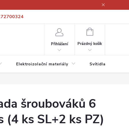
272700324
í podmínky
Podmínky ochrany osobních údajů
Kontakty
NÁKUPNÍ
KOŠÍK
Prázdný košík
Přihlášení
Elektroizolační materiály
Svítidla a zdroje
ada šroubováků 6
s (4 ks SL+2 ks PZ)