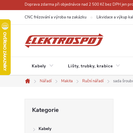
Přejít
Doprava zdarma při objednávce nad 2 500 Kč bez DPH jen pro 
na
CNC frézování a výroba na zakázku
Likvidace a výkup ka
obsah
Kabely
Lišty, trubky, krabice
Nářadí
Makita
Ruční nářadí
sada šroubo
Domů
P
Přeskočit
Kategorie
kategorie
o
Kabely