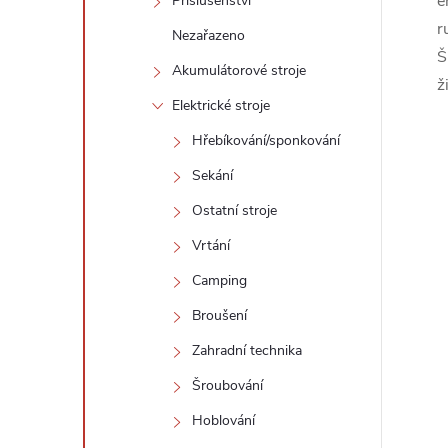
e
Příslušenství
r
Nezařazeno
Š
Akumulátorové stroje
ž
Elektrické stroje
Hřebíkování/sponkování
Sekání
Ostatní stroje
Vrtání
Camping
Broušení
Zahradní technika
Šroubování
Hoblování