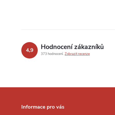
Hodnocení zákazníků
4,9
373 hodnocení
Zobrazit recenze
Z
á
Informace pro vás