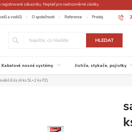
registrované zákazníky. Neplatí pro nadrozměrné zásilky.
belů a vodičů
O společnosti
Reference
Prodejna
Obchodn
HLEDAT
Kabelové nosné systémy
Jističe, stykače, pojistky
váků 6 ks (4 ks SL+2 ks PZ)
s
k