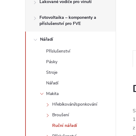
n
Lakované vodiče pro vinutí
e
Fotovoltaika – komponenty a
příslušenství pro FVE
l
Nářadí
Příslušenství
Pásky
Stroje
Nářadí
Makita
Hřebíkování/sponkování
S
Broušení
1
Ruční nářadí
z