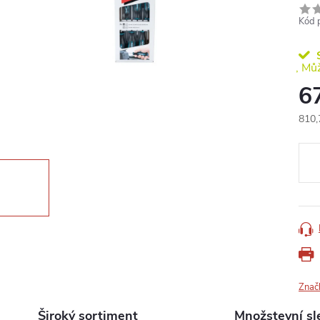
Kód 
S
6
810,
Měr
cena
Znač
Široký sortiment
Množstevní sl