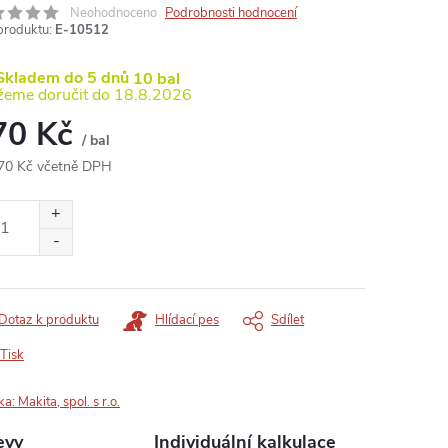
Neohodnoceno
Podrobnosti hodnocení
produktu:
E-10512
kladem do 5 dnů
10 bal
18.8.2026
70 Kč
/ bal
70 Kč včetně DPH
ná
:
Dotaz k produktu
Hlídací pes
Sdílet
Tisk
ka:
Makita, spol. s r.o.
evy
Individuální kalkulace