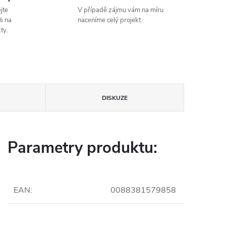
jte
V případě zájmu vám na míru
% na
naceníme celý projekt.
ty.
DISKUZE
Parametry produktu:
EAN
:
0088381579858