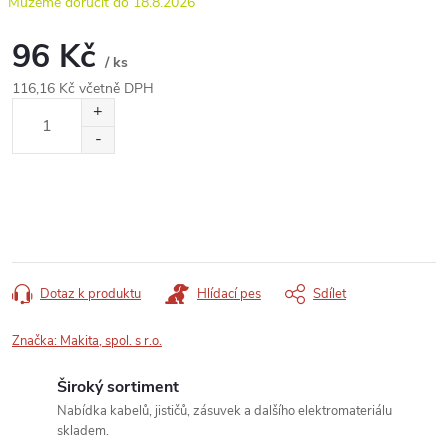
18.8.2026
96 Kč
/ ks
116,16 Kč včetně DPH
Měrná
cena:
Dotaz k produktu
Hlídací pes
Sdílet
Značka:
Makita, spol. s r.o.
Široký sortiment
Nabídka kabelů, jističů, zásuvek a dalšího elektromateriálu
skladem.