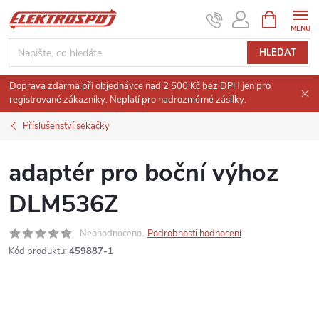
Přejít
NÁKUPNÍ
KOŠÍK
na
obsah
HLEDAT
Doprava zdarma při objednávce nad 2 500 Kč bez DPH jen pro
registrované zákazníky. Neplatí pro nadrozměrné zásilky.
Příslušenství sekačky
adaptér pro boční výhoz
DLM536Z
Neohodnoceno
Podrobnosti hodnocení
Kód produktu:
459887-1