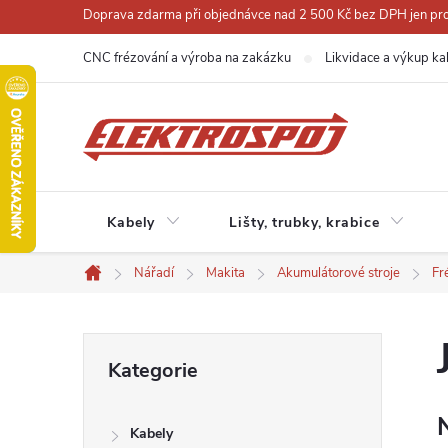
Přejít
Doprava zdarma při objednávce nad 2 500 Kč bez DPH jen pro 
na
CNC frézování a výroba na zakázku
Likvidace a výkup ka
obsah
Kabely
Lišty, trubky, krabice
Nářadí
Makita
Akumulátorové stroje
Fr
Domů
P
Přeskočit
Kategorie
kategorie
o
Kabely