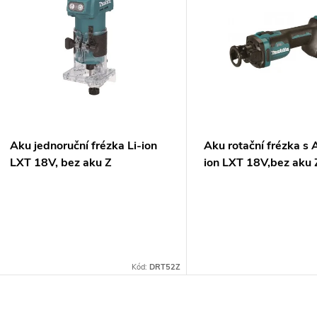
ý
n
p
p
s
r
p
Aku jednoruční frézka Li-ion
Aku rotační frézka s
o
LXT 18V, bez aku Z
ion LXT 18V,bez aku 
r
d
o
u
d
k
Kód:
DRT52Z
u
t