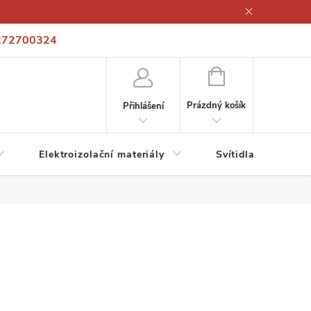
272700324
í podmínky
Podmínky ochrany osobních údajů
Kontakty
NÁKUPNÍ
KOŠÍK
Prázdný košík
Přihlášení
Elektroizolační materiály
Svítidla a zdroje