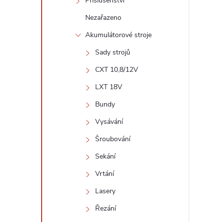
Příslušenství
Nezařazeno
Akumulátorové stroje
l
Sady strojů
CXT 10,8/12V
LXT 18V
Bundy
Vysávání
Šroubování
í
Sekání
Vrtání
r
Lasery
Řezání