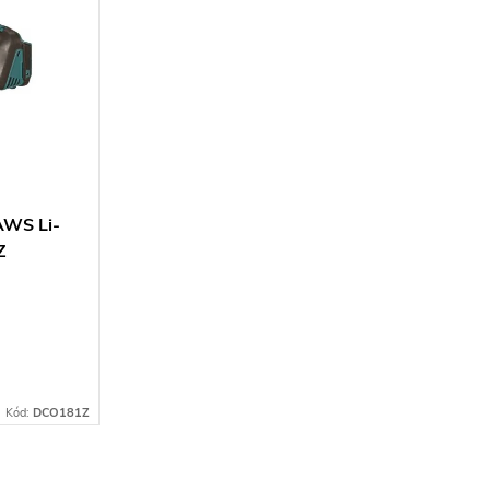
 AWS Li-
Z
Kód:
DCO181Z