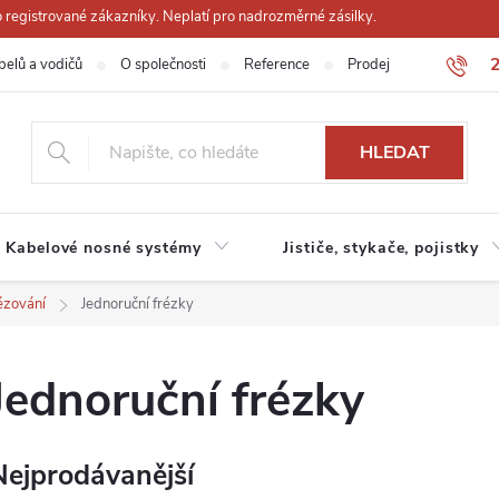
registrované zákazníky. Neplatí pro nadrozměrné zásilky.
belů a vodičů
O společnosti
Reference
Prodejna
Obchodn
HLEDAT
Kabelové nosné systémy
Jističe, stykače, pojistky
ézování
Jednoruční frézky
Jednoruční frézky
Nejprodávanější