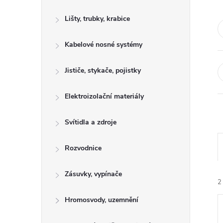
s
Lišty, trubky, krabice
t
Kabelové nosné systémy
r
a
Jističe, stykače, pojistky
n
Elektroizolační materiály
n
Svítidla a zdroje
í
Rozvodnice
p
Zásuvky, vypínače
2
a
Hromosvody, uzemnění