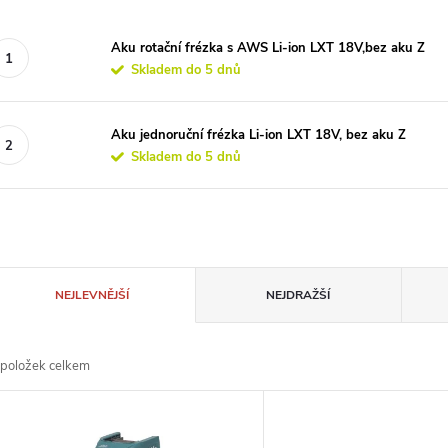
Aku rotační frézka s AWS Li-ion LXT 18V,bez aku Z
Skladem do 5 dnů
Aku jednoruční frézka Li-ion LXT 18V, bez aku Z
Skladem do 5 dnů
Ř
NEJLEVNĚJŠÍ
NEJDRAŽŠÍ
a
položek celkem
z
V
e