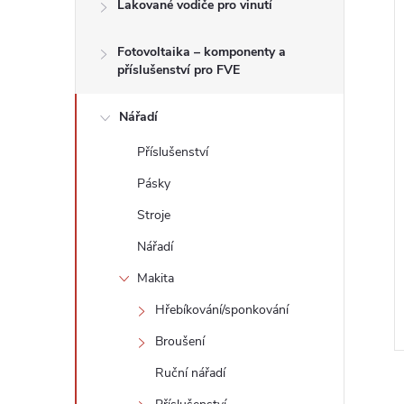
n
Lakované vodiče pro vinutí
e
Fotovoltaika – komponenty a
í
příslušenství pro FVE
l
i
Nářadí
Příslušenství
Pásky
Stroje
Nářadí
Makita
Hřebíkování/sponkování
Broušení
Ruční nářadí