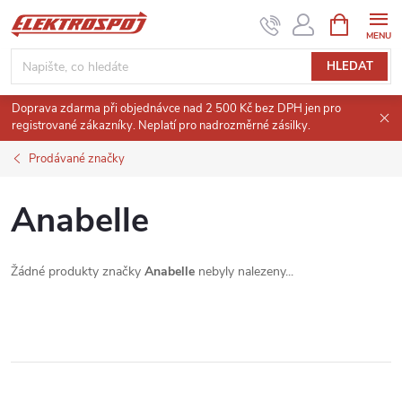
Přejít
NÁKUPNÍ
KOŠÍK
na
obsah
HLEDAT
Doprava zdarma při objednávce nad 2 500 Kč bez DPH jen pro
registrované zákazníky. Neplatí pro nadrozměrné zásilky.
Prodávané značky
Anabelle
Žádné produkty značky
Anabelle
nebyly nalezeny...