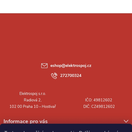
Z
á
p
a
eshop
@
elektrospoj.cz
t
272700324
í
Informace pro vás