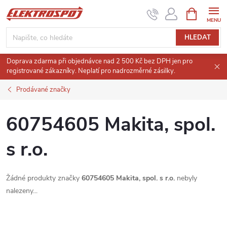
Přejít
NÁKUPNÍ
KOŠÍK
na
obsah
HLEDAT
Doprava zdarma při objednávce nad 2 500 Kč bez DPH jen pro
registrované zákazníky. Neplatí pro nadrozměrné zásilky.
Prodávané značky
60754605 Makita, spol.
s r.o.
Žádné produkty značky
60754605 Makita, spol. s r.o.
nebyly
nalezeny...