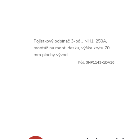
r
d
o
u
d
k
Pojistkový odpínač 3-pól., NH1, 250A,
u
montáž na mont. desku, výška krytu 70
t
mm plochý vývod
k
Kód:
3NP1143-1DA10
ů
t
O
ů
v
l
á