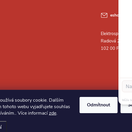
eshop
@
ele
oužívá soubory cookie. Dalším
Odmítnout
S
 tohoto webu vyjadřujete souhlas
žíváním.. Více informací
zde
.
í