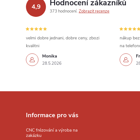
d
Hodnocení zákazníků
4,9
a
373 hodnocení
Zobrazit recenze
c
í
velmi dobre jednani, dobre ceny, zbozi
nákup bez
kvalitni
na telefon
p
Monika
Fr
r
28.5.2026
2
v
k
Z
y
á
v
Informace pro vás
ý
p
CNC frézování a výroba na
p
zakázku