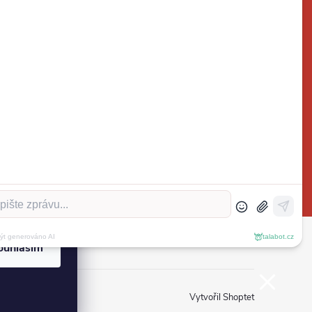
ktrospoj.cz
272700324
ouhlasím
Vytvořil Shoptet