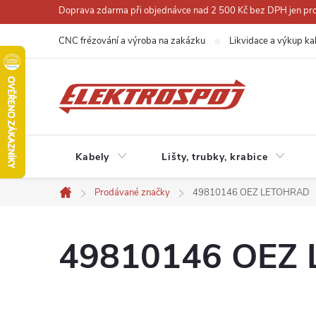
Přejít
Doprava zdarma při objednávce nad 2 500 Kč bez DPH jen pro 
na
CNC frézování a výroba na zakázku
Likvidace a výkup ka
obsah
Kabely
Lišty, trubky, krabice
Prodávané značky
49810146 OEZ LETOHRAD
Domů
49810146 OEZ