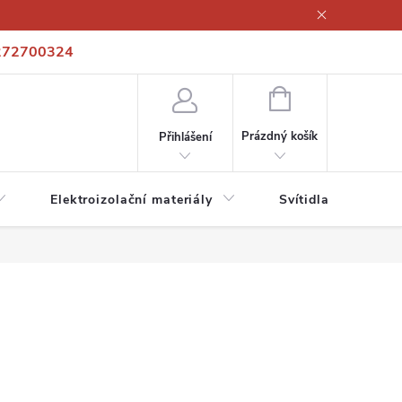
272700324
í podmínky
Podmínky ochrany osobních údajů
Kontakty
NÁKUPNÍ
KOŠÍK
Prázdný košík
Přihlášení
Elektroizolační materiály
Svítidla a zdroje