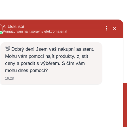
, rychlé
již několikátá objednávka,široký sortiment a
vždy za dobrou cenu+rychlé vyřízení
Zdenek Zabloudil
28.5.2026