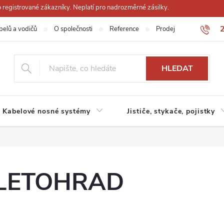
registrované zákazníky. Neplatí pro nadrozměrné zásilky.
belů a vodičů
O společnosti
Reference
Prodejna
Obchodn
HLEDAT
Kabelové nosné systémy
Jističe, stykače, pojistky
 LETOHRAD