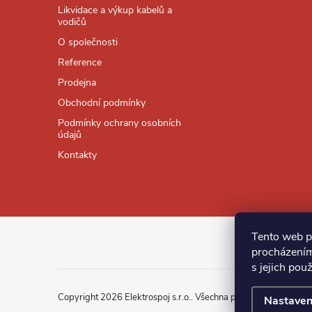
a
Likvidace a výkup kabelů a
i
vodičů
t
s
O společnosti
Reference
í
u
Prodejna
Obchodní podmínky
Podmínky ochrany osobních
údajů
Kontakty
Tento web p
procházením
s jejich pou
Copyright 2026
Elektrospoj s.r.o.
. Všechna práva vyhrazena.
Nastaven