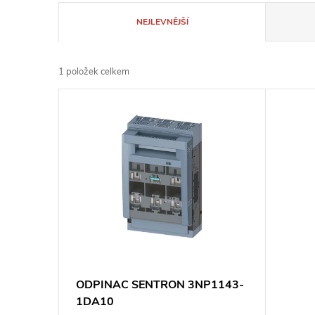
Ř
NEJLEVNĚJŠÍ
a
1
položek celkem
z
V
e
ý
n
p
í
i
p
s
r
p
ODPINAC SENTRON 3NP1143-
o
1DA10