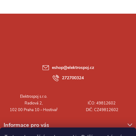
Z
á
p
a
eshop
@
elektrospoj.cz
t
272700324
í
Informace pro vás