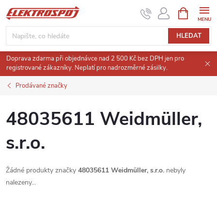
Přejít
NÁKUPNÍ
KOŠÍK
na
obsah
HLEDAT
Doprava zdarma při objednávce nad 2 500 Kč bez DPH jen pro
registrované zákazníky. Neplatí pro nadrozměrné zásilky.
Prodávané značky
48035611 Weidmüller,
s.r.o.
Žádné produkty značky
48035611 Weidmüller, s.r.o.
nebyly
nalezeny...