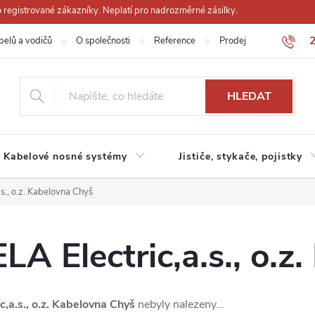
registrované zákazníky. Neplatí pro nadrozměrné zásilky.
belů a vodičů
O společnosti
Reference
Prodejna
Obchodn
HLEDAT
Kabelové nosné systémy
Jističe, stykače, pojistky
., o.z. Kabelovna Chyš
 Electric,a.s., o.z
a.s., o.z. Kabelovna Chyš
nebyly nalezeny...