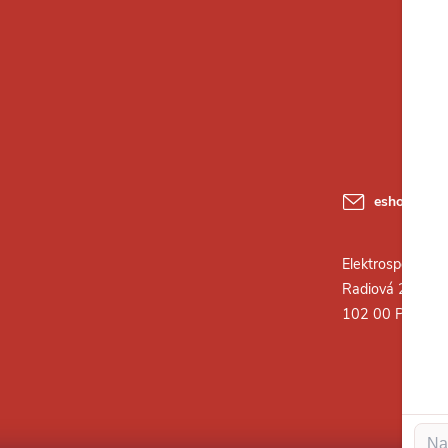
eshop
@
ele