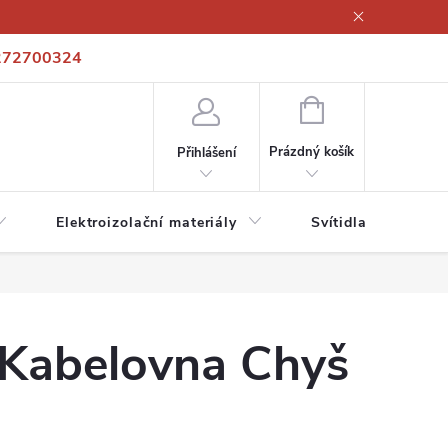
272700324
í podmínky
Podmínky ochrany osobních údajů
Kontakty
NÁKUPNÍ
KOŠÍK
Prázdný košík
Přihlášení
Elektroizolační materiály
Svítidla a zdroje
. Kabelovna Chyš