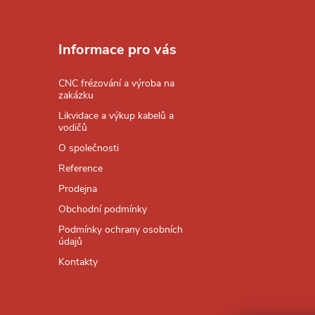
Z
á
Informace pro vás
p
CNC frézování a výroba na
zakázku
a
Likvidace a výkup kabelů a
vodičů
t
O společnosti
Reference
í
Prodejna
Obchodní podmínky
Podmínky ochrany osobních
údajů
Kontakty