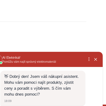
, rychlé
již několikátá objednávka,široký sortiment a
vždy za dobrou cenu+rychlé vyřízení
Zdenek Zabloudil
28.5.2026