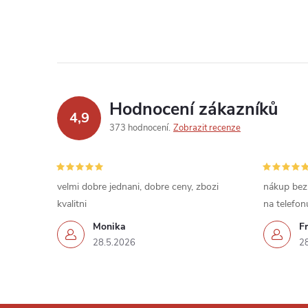
Hodnocení zákazníků
4,9
373 hodnocení
Zobrazit recenze
velmi dobre jednani, dobre ceny, zbozi
nákup bez
kvalitni
na telefon
Monika
Fr
28.5.2026
2