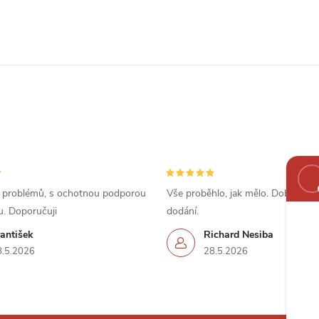
 problémů, s ochotnou podporou
Vše proběhlo, jak mělo. Dobrá cena
u. Doporučuji
dodání.
antišek
Richard Nesiba
8.5.2026
28.5.2026