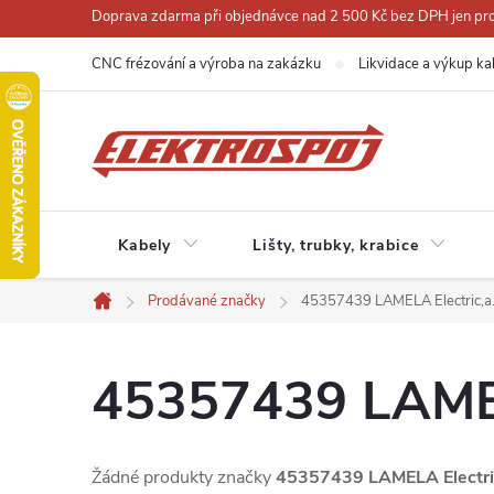
Přejít
Doprava zdarma při objednávce nad 2 500 Kč bez DPH jen pro 
na
CNC frézování a výroba na zakázku
Likvidace a výkup ka
obsah
Kabely
Lišty, trubky, krabice
Prodávané značky
45357439 LAMELA Electric,a.s
Domů
45357439 LAMELA
Žádné produkty značky
45357439 LAMELA Electric,