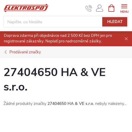
Přejít
NÁKUPNÍ
KOŠÍK
na
obsah
HLEDAT
Doprava zdarma při objednávce nad 2 500 Kč bez DPH jen pro
registrované zákazníky. Neplatí pro nadrozměrné zásilky.
Prodávané značky
27404650 HA & VE
s.r.o.
Žádné produkty značky
27404650 HA & VE s.r.o.
nebyly nalezeny...