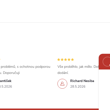
 problémů, s ochotnou podporou
Vše proběhlo, jak mělo. Dobrá cena
u. Doporučuji
dodání.
antišek
Richard Nesiba
8.5.2026
28.5.2026