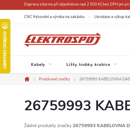
Přejít
Doprava zdarma při objednávce nad 2 500 Kč bez DPH jen pro 
na
CNC frézování a výroba na zakázku
Likvidace a výkup ka
obsah
Kabely
Lišty, trubky, krabice
Prodávané značky
26759993 KABELOVNA Děčín 
Domů
26759993 KABEL
Žádné produkty značky
26759993 KABELOVNA Děčí