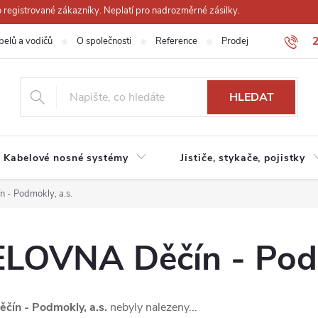
registrované zákazníky. Neplatí pro nadrozměrné zásilky.
belů a vodičů
O společnosti
Reference
Prodejna
Obchodn
HLEDAT
Kabelové nosné systémy
Jističe, stykače, pojistky
- Podmokly, a.s.
OVNA Děčín - Podmo
n - Podmokly, a.s.
nebyly nalezeny...