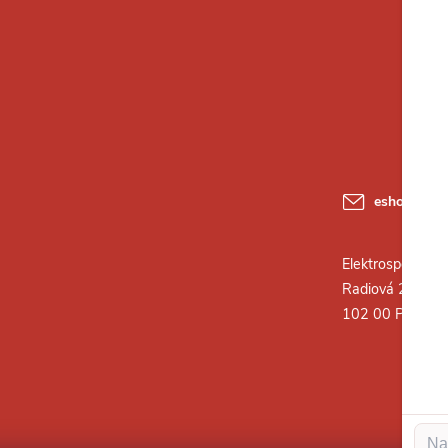
eshop
@
ele