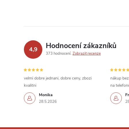
Hodnocení zákazníků
4,9
373 hodnocení
Zobrazit recenze
velmi dobre jednani, dobre ceny, zbozi
nákup bez
kvalitni
na telefon
Monika
Fr
28.5.2026
2