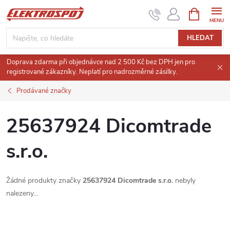
Přejít
NÁKUPNÍ
KOŠÍK
na
obsah
HLEDAT
Doprava zdarma při objednávce nad 2 500 Kč bez DPH jen pro
registrované zákazníky. Neplatí pro nadrozměrné zásilky.
Prodávané značky
25637924 Dicomtrade
s.r.o.
Žádné produkty značky
25637924 Dicomtrade s.r.o.
nebyly
nalezeny...