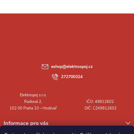
Z
á
p
a
eshop
@
elektrospoj.cz
t
272700324
í
Informace pro vás