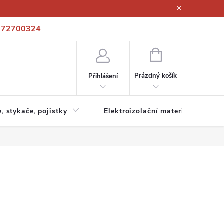
272700324
í podmínky
Podmínky ochrany osobních údajů
Kontakty
NÁKUPNÍ
KOŠÍK
Prázdný košík
Přihlášení
e, stykače, pojistky
Elektroizolační materiály