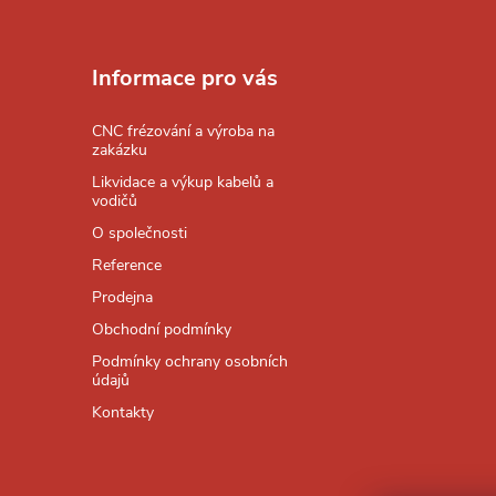
Z
á
Informace pro vás
p
CNC frézování a výroba na
zakázku
a
Likvidace a výkup kabelů a
vodičů
t
O společnosti
Reference
í
Prodejna
Obchodní podmínky
Podmínky ochrany osobních
údajů
Kontakty