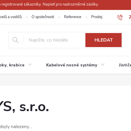
registrované zákazníky. Neplatí pro nadrozměrné zásilky.
belů a vodičů
O společnosti
Reference
Prodejna
Obchodn
HLEDAT
ubky, krabice
Kabelové nosné systémy
Jistič
 s.r.o.
byly nalezeny...