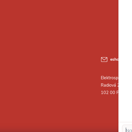
eshop
@
ele