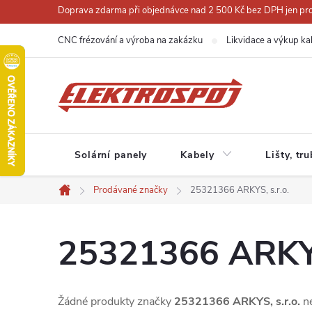
Přejít
Doprava zdarma při objednávce nad 2 500 Kč bez DPH jen pro 
na
CNC frézování a výroba na zakázku
Likvidace a výkup ka
obsah
Solární panely
Kabely
Lišty, tr
Prodávané značky
25321366 ARKYS, s.r.o.
Domů
25321366 ARKYS,
Žádné produkty značky
25321366 ARKYS, s.r.o.
ne