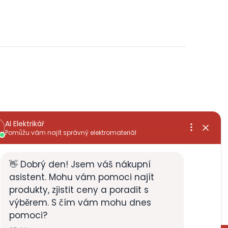
, rychlé
již několikátá objednávka,široký sortiment a
vždy za dobrou cenu+rychlé vyřízení
Zdenek Zabloudil
28.5.2026