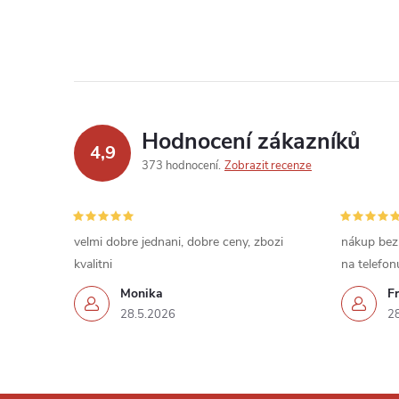
Hodnocení zákazníků
4,9
373 hodnocení
Zobrazit recenze
velmi dobre jednani, dobre ceny, zbozi
nákup bez
kvalitni
na telefon
Monika
Fr
28.5.2026
2