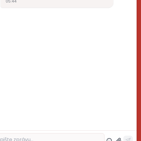
ktrospoj.cz
272700324