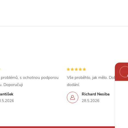
 problémů, s ochotnou podporou
Vše proběhlo, jak mělo. Dobrá cena
u. Doporučuji
dodání.
antišek
Richard Nesiba
8.5.2026
28.5.2026