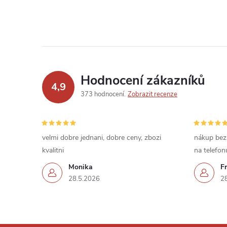
Hodnocení zákazníků
4,9
373 hodnocení
Zobrazit recenze
velmi dobre jednani, dobre ceny, zbozi
nákup bez
kvalitni
na telefon
Monika
Fr
28.5.2026
2