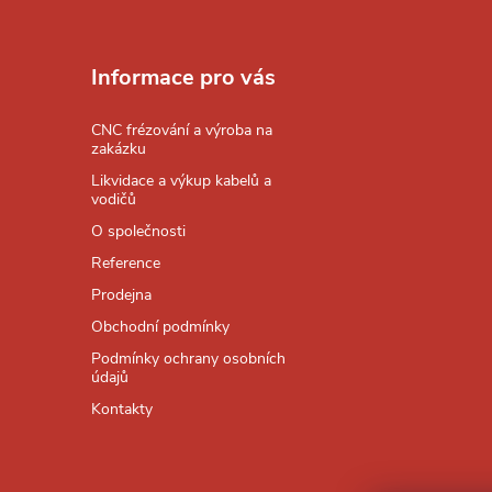
Z
á
Informace pro vás
p
CNC frézování a výroba na
zakázku
a
Likvidace a výkup kabelů a
vodičů
t
O společnosti
Reference
í
Prodejna
Obchodní podmínky
Podmínky ochrany osobních
údajů
Kontakty