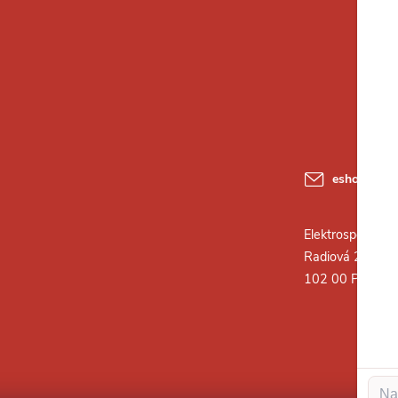
eshop
@
ele