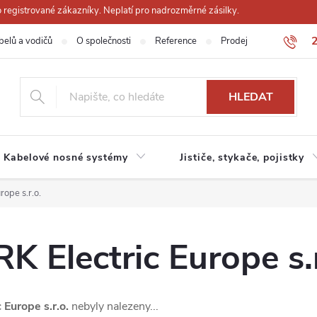
registrované zákazníky. Neplatí pro nadrozměrné zásilky.
belů a vodičů
O společnosti
Reference
Prodejna
Obchodn
HLEDAT
Kabelové nosné systémy
Jističe, stykače, pojistky
ope s.r.o.
Electric Europe s.r
Europe s.r.o.
nebyly nalezeny...