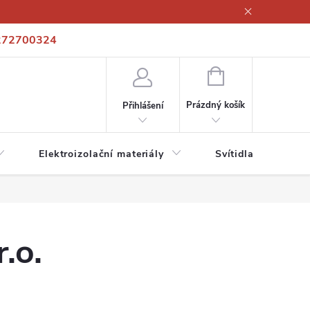
272700324
í podmínky
Podmínky ochrany osobních údajů
Kontakty
NÁKUPNÍ
KOŠÍK
Prázdný košík
Přihlášení
Elektroizolační materiály
Svítidla a zdroje
.o.