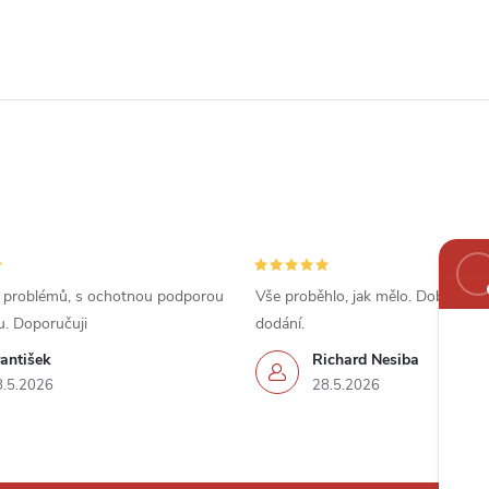
 problémů, s ochotnou podporou
Vše proběhlo, jak mělo. Dobrá cena
u. Doporučuji
dodání.
antišek
Richard Nesiba
8.5.2026
28.5.2026