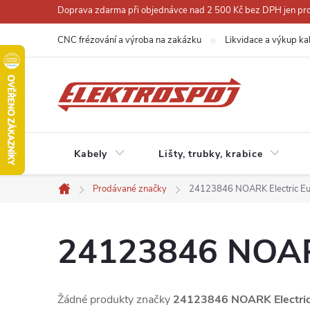
Přejít
Doprava zdarma při objednávce nad 2 500 Kč bez DPH jen pro 
na
CNC frézování a výroba na zakázku
Likvidace a výkup ka
obsah
Kabely
Lišty, trubky, krabice
Prodávané značky
24123846 NOARK Electric Eur
Domů
24123846 NOARK 
Žádné produkty značky
24123846 NOARK Electric 