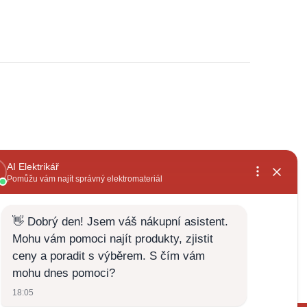
, rychlé
již několikátá objednávka,široký sortiment a
vždy za dobrou cenu+rychlé vyřízení
Zdenek Zabloudil
28.5.2026