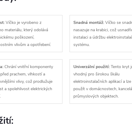
st:
Víčko je vyrobeno z
Snadná montáž:
Víčko se snad
ího materiálu, který odolává
nasazuje na krabici, což usnadň
ickému poškození,
instalaci a údržbu elektroinstala
ostním vlivům a opotřebení.
systému.
a:
Chrání vnitřní komponenty
Univerzální použití:
Tento kryt j
 před prachem, vlhkostí a
vhodný pro širokou škálu
 vnějšími vlivy, což prodlužuje
elektroinstalačních aplikací a lze 
st a spolehlivost elektrických
použít v domácnostech, kancelář
.
průmyslových objektech.
ití: