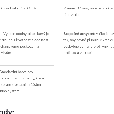
ko ke krabici 97 KO 97
Průměr:
97 mm, určené pro krab
této velikosti.
l:
Vysoce odolný plast, který je
Bezpečné uchycení:
Víčko je na
je dlouhou životnost a odolnost
tak, aby pevně přilnulo k krabici
echanickému poškození a
poskytuje ochranu proti vniknut
 vlivům.
nečistot a vlhkosti.
Standardní barva pro
instalační komponenty, která
splyne s ostatními částmi
čního systému.
ody: