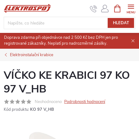
Přejít
NÁKUPNÍ
KOŠÍK
na
obsah
HLEDAT
Doprava zdarma při objednávce nad 2 500 Kč bez DPH jen pro
registrované zákazníky. Neplatí pro nadrozměrné zásilky.
Elektroinstalační krabice
VÍČKO KE KRABICI 97 KO
97 V_HB
Neohodnoceno
Podrobnosti hodnocení
Kód produktu:
KO 97 V_HB