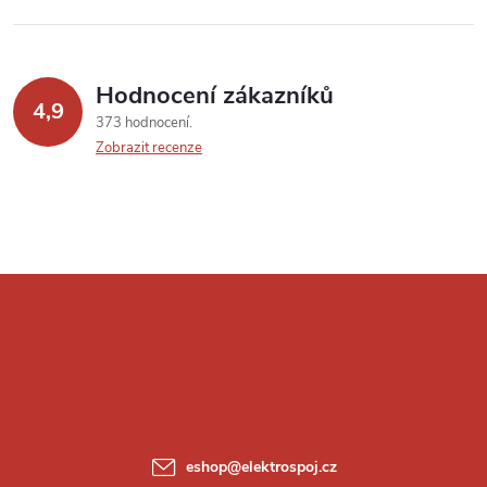
Hodnocení zákazníků
4,9
373 hodnocení
Zobrazit recenze
Z
á
p
a
eshop
@
elektrospoj.cz