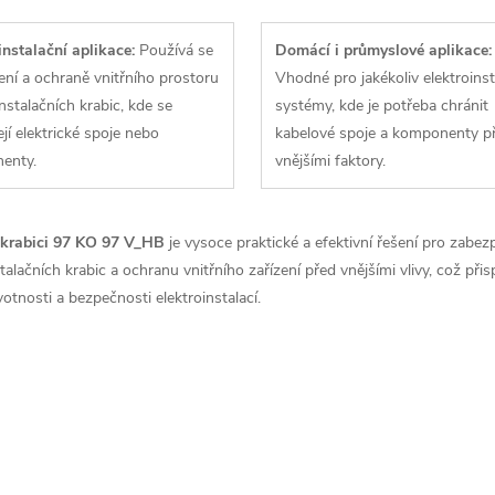
instalační aplikace:
Používá se
Domácí i průmyslové aplikace:
ení a ochraně vnitřního prostoru
Vhodné pro jakékoliv elektroinst
instalačních krabic, kde se
systémy, kde je potřeba chránit
jí elektrické spoje nebo
kabelové spoje a komponenty p
enty.
vnějšími faktory.
 krabici 97 KO 97 V_HB
je vysoce praktické a efektivní řešení pro zabez
talačních krabic a ochranu vnitřního zařízení před vnějšími vlivy, což přis
votnosti a bezpečnosti elektroinstalací.