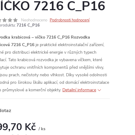
ÍČKO 7216 C_P16
Neohodnoceno
Podrobnosti hodnocení
produktu:
7216 C_P16
odka krabicová – víčko 7216 C_P16
Rozvodka
icová 7216 C_P16
je praktické elektroinstalační zařízení,
né pro distribuci elektrické energie v různých typech
alací. Tato krabicová rozvodka je vybavena víčkem, které
ytuje ochranu vnitřních komponentů před vnějšími vlivy,
 jsou prach, nečistoty nebo vlhkost. Díky vysoké odolnosti
hodná pro širokou škálu aplikací, od domácí elektroinstalace
o průmyslové a komerční objekty.
Detailní informace
dotaz
99,70 Kč
/ ks