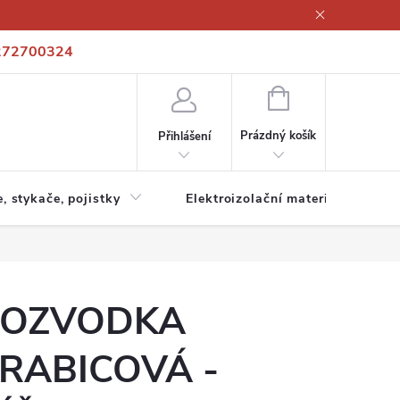
272700324
í podmínky
Podmínky ochrany osobních údajů
Kontakty
NÁKUPNÍ
KOŠÍK
Prázdný košík
Přihlášení
e, stykače, pojistky
Elektroizolační materiály
OZVODKA
RABICOVÁ -