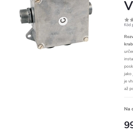
V
Kód 
Rozv
krab
urče
inst
posk
jako
je v
až p
Na 
9