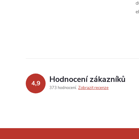
d
e
Hodnocení zákazníků
4,9
373 hodnocení
Zobrazit recenze
Z