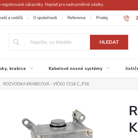
registrované zákazníky. Neplatí pro nadrozměrné zásilky.
belů a vodičů
O společnosti
Reference
Prodejna
Obchodn
HLEDAT
ubky, krabice
Kabelové nosné systémy
Jistič
ROZVODKA KRABICOVÁ - VÍČKO 7216 C_P16
R
K