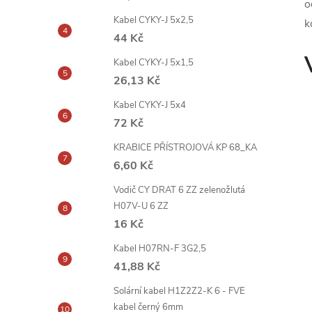
o
Kabel CYKY-J 5x2,5
k
44 Kč
Kabel CYKY-J 5x1,5
26,13 Kč
Kabel CYKY-J 5x4
72 Kč
KRABICE PŘÍSTROJOVÁ KP 68_KA
6,60 Kč
Vodič CY DRAT 6 ZZ zelenožlutá
H07V-U 6 ZZ
16 Kč
Kabel H07RN-F 3G2,5
41,88 Kč
Solární kabel H1Z2Z2-K 6 - FVE
kabel černý 6mm