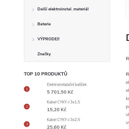
Další elektroinstal. materiál
Baterie
VÝPRODEJ!
Značky
R
TOP 10 PRODUKTŮ
R
e
Elektroinstalační balíček
e
5 701,50 Kč
k
Kabel CYKY-J 3x1,5
p
15,20 Kč
v
Kabel CYKY-J 3x2,5
v
25,60 Kč