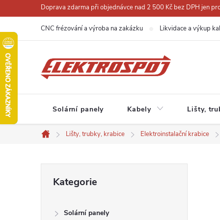
Přejít
Doprava zdarma při objednávce nad 2 500 Kč bez DPH jen pro 
na
CNC frézování a výroba na zakázku
Likvidace a výkup ka
obsah
Solární panely
Kabely
Lišty, tr
Lišty, trubky, krabice
Elektroinstalační krabice
Domů
P
Přeskočit
Kategorie
kategorie
o
Solární panely