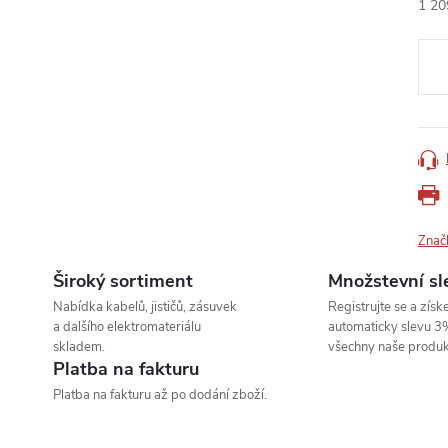
1 20
Měr
cena
Znač
Široký sortiment
Množstevní sl
Nabídka kabelů, jističů, zásuvek
Registrujte se a získe
a dalšího elektromateriálu
automaticky slevu 3
skladem.
všechny naše produk
Platba na fakturu
Platba na fakturu až po dodání zboží.