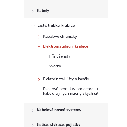
s
Kabely
t
Lišty, trubky, krabice
r
Kabelové chráničky
a
Elektroinstalační krabice
n
Příslušenství
Svorky
n
Elektroinstal. lišty a kanály
í
Plastové produkty pro ochranu
kabelů a jiných inženýrských sítí
p
Kabelové nosné systémy
a
Jističe, stykače, pojistky