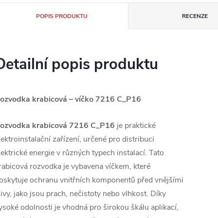
POPIS PRODUKTU
RECENZE
Detailní popis produktu
ozvodka krabicová – víčko 7216 C_P16
ozvodka krabicová 7216 C_P16
je praktické
lektroinstalační zařízení, určené pro distribuci
lektrické energie v různých typech instalací. Tato
rabicová rozvodka je vybavena víčkem, které
oskytuje ochranu vnitřních komponentů před vnějšími
livy, jako jsou prach, nečistoty nebo vlhkost. Díky
ysoké odolnosti je vhodná pro širokou škálu aplikací,