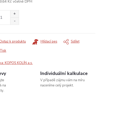
9,64 Kč včetně DPH
ná
:
Dotaz k produktu
Hlídací pes
Sdílet
Tisk
ka:
KOPOS KOLÍN a.s.
evy
Individuální kalkulace
jte
V případě zájmu vám na míru
% na
naceníme celý projekt.
ty.