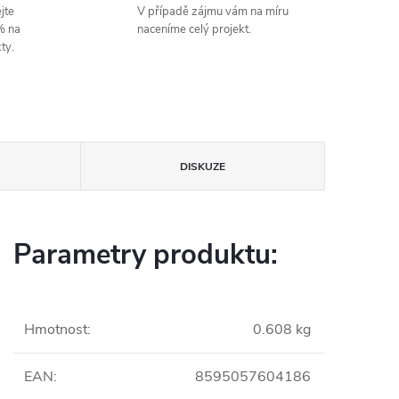
jte
V případě zájmu vám na míru
% na
naceníme celý projekt.
ty.
DISKUZE
Parametry produktu:
Hmotnost
:
0.608 kg
EAN
:
8595057604186