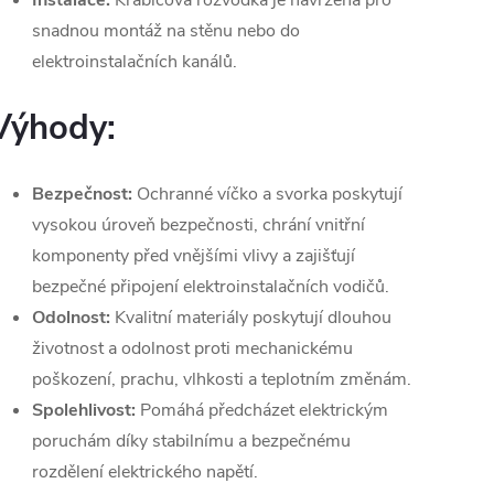
Instalace:
Krabicová rozvodka je navržena pro
snadnou montáž na stěnu nebo do
elektroinstalačních kanálů.
Výhody:
Bezpečnost:
Ochranné víčko a svorka poskytují
vysokou úroveň bezpečnosti, chrání vnitřní
komponenty před vnějšími vlivy a zajišťují
bezpečné připojení elektroinstalačních vodičů.
Odolnost:
Kvalitní materiály poskytují dlouhou
životnost a odolnost proti mechanickému
poškození, prachu, vlhkosti a teplotním změnám.
Spolehlivost:
Pomáhá předcházet elektrickým
poruchám díky stabilnímu a bezpečnému
rozdělení elektrického napětí.