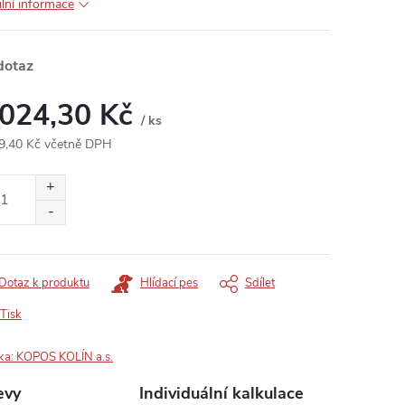
ilní informace
dotaz
 024,30 Kč
/ ks
9,40 Kč včetně DPH
ná
:
Dotaz k produktu
Hlídací pes
Sdílet
Tisk
ka:
KOPOS KOLÍN a.s.
evy
Individuální kalkulace