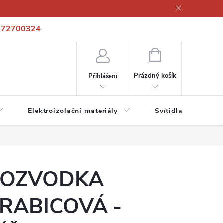
272700324
í podmínky
Podmínky ochrany osobních údajů
Kontakty
NÁKUPNÍ
KOŠÍK
Prázdný košík
Přihlášení
Elektroizolační materiály
Svítidla a zdroje
OZVODKA
RABICOVÁ -