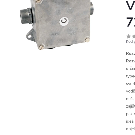
V
7
Kód 
Rozv
Rozv
urče
type
svork
vodi
neči
zaji
pak 
ideá
obje