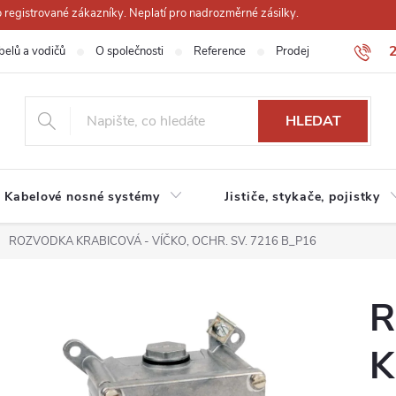
registrované zákazníky. Neplatí pro nadrozměrné zásilky.
belů a vodičů
O společnosti
Reference
Prodejna
Obchodn
HLEDAT
Kabelové nosné systémy
Jističe, stykače, pojistky
ROZVODKA KRABICOVÁ - VÍČKO, OCHR. SV. 7216 B_P16
R
K