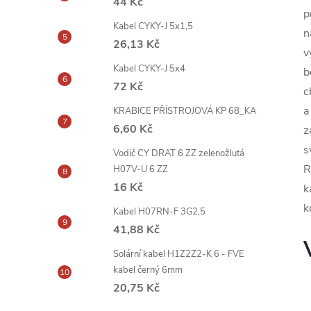
44 Kč
p
Kabel CYKY-J 5x1,5
n
26,13 Kč
v
Kabel CYKY-J 5x4
b
72 Kč
c
a
KRABICE PŘÍSTROJOVÁ KP 68_KA
6,60 Kč
z
s
Vodič CY DRAT 6 ZZ zelenožlutá
R
H07V-U 6 ZZ
16 Kč
k
k
Kabel H07RN-F 3G2,5
41,88 Kč
Solární kabel H1Z2Z2-K 6 - FVE
kabel černý 6mm
20,75 Kč