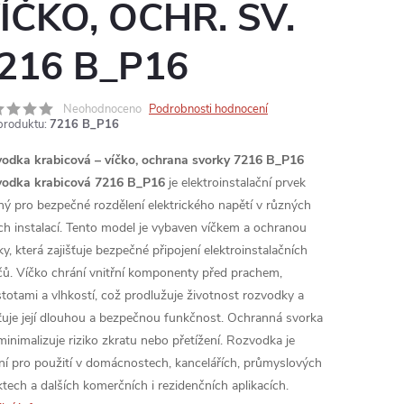
ÍČKO, OCHR. SV.
216 B_P16
Neohodnoceno
Podrobnosti hodnocení
produktu:
7216 B_P16
odka krabicová – víčko, ochrana svorky 7216 B_P16
odka krabicová 7216 B_P16
je elektroinstalační prvek
ný pro bezpečné rozdělení elektrického napětí v různých
ch instalací. Tento model je vybaven víčkem a ochranou
y, která zajišťuje bezpečné připojení elektroinstalačních
čů. Víčko chrání vnitřní komponenty před prachem,
stotami a vlhkostí, což prodlužuje životnost rozvodky a
šťuje její dlouhou a bezpečnou funkčnost. Ochranná svorka
minimalizuje riziko zkratu nebo přetížení. Rozvodka je
lní pro použití v domácnostech, kancelářích, průmyslových
ktech a dalších komerčních i rezidenčních aplikacích.