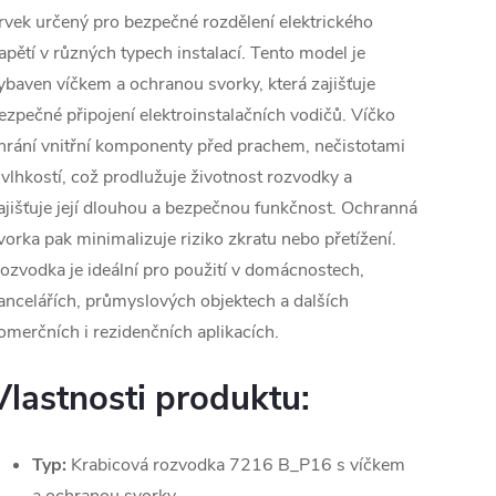
rvek určený pro bezpečné rozdělení elektrického
apětí v různých typech instalací. Tento model je
ybaven víčkem a ochranou svorky, která zajišťuje
ezpečné připojení elektroinstalačních vodičů. Víčko
hrání vnitřní komponenty před prachem, nečistotami
 vlhkostí, což prodlužuje životnost rozvodky a
ajišťuje její dlouhou a bezpečnou funkčnost. Ochranná
vorka pak minimalizuje riziko zkratu nebo přetížení.
ozvodka je ideální pro použití v domácnostech,
ancelářích, průmyslových objektech a dalších
omerčních i rezidenčních aplikacích.
Vlastnosti produktu:
Typ:
Krabicová rozvodka 7216 B_P16 s víčkem