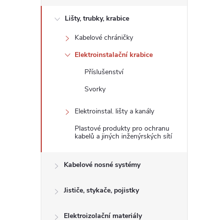
s
Lišty, trubky, krabice
t
Kabelové chráničky
r
Elektroinstalační krabice
a
Příslušenství
Svorky
n
Elektroinstal. lišty a kanály
n
Plastové produkty pro ochranu
kabelů a jiných inženýrských sítí
í
Kabelové nosné systémy
p
Jističe, stykače, pojistky
a
Elektroizolační materiály