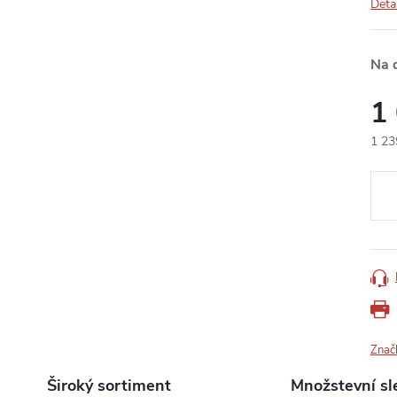
Deta
Na 
1
1 23
Měr
cena
Znač
Široký sortiment
Množstevní sl