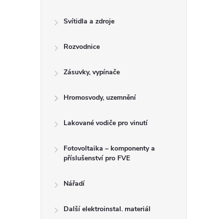
n
e
Svítidla a zdroje
l
Rozvodnice
Zásuvky, vypínače
Hromosvody, uzemnění
Lakované vodiče pro vinutí
Fotovoltaika – komponenty a
příslušenství pro FVE
Nářadí
Další elektroinstal. materiál