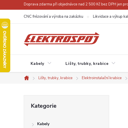
Přejít
Doprava zdarma při objednávce nad 2 500 Kč bez DPH jen pro 
na
CNC frézování a výroba na zakázku
Likvidace a výkup ka
obsah
Kabely
Lišty, trubky, krabice
Lišty, trubky, krabice
Elektroinstalační krabice
Domů
P
Přeskočit
Kategorie
kategorie
o
Kabely